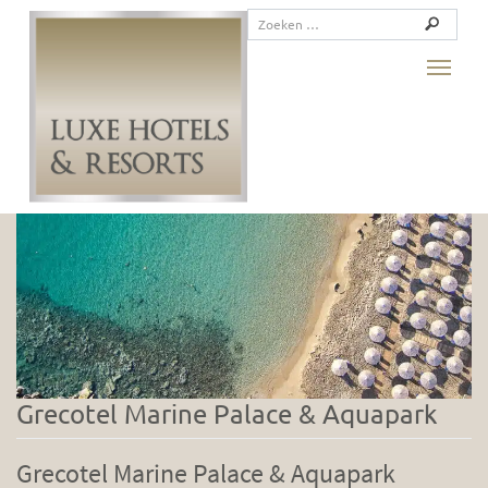
Facaliteit:
Wellness
Toggle
Grecotel Marine Palace & Aquapark
Grecotel Marine Palace & Aquapark