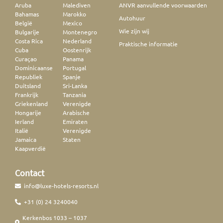
Aruba
Malediven
ANVR aanvullende voorwaarden
Bahamas
Marokko
Autohuur
België
Mexico
Wie zijn wij
Bulgarije
Montenegro
Costa Rica
Nederland
Praktische informatie
Cuba
Oostenrijk
Curaçao
Panama
Dominicaanse
Portugal
Republiek
Spanje
Duitsland
Sri-Lanka
Frankrijk
Tanzania
Griekenland
Verenigde
Hongarije
Arabische
Ierland
Emiraten
Italië
Verenigde
Jamaica
Staten
Kaapverdië
Contact
info@luxe-hotels-resorts.nl
+31 (0) 24 3240040
Kerkenbos 1033 – 1037