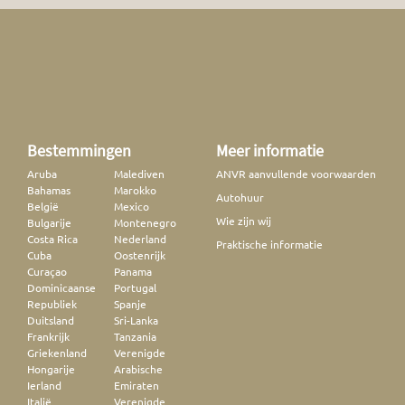
Bestemmingen
Meer informatie
Aruba
Malediven
ANVR aanvullende voorwaarden
Bahamas
Marokko
Autohuur
België
Mexico
Wie zijn wij
Bulgarije
Montenegro
Costa Rica
Nederland
Praktische informatie
Cuba
Oostenrijk
Curaçao
Panama
Dominicaanse
Portugal
Republiek
Spanje
Duitsland
Sri-Lanka
Frankrijk
Tanzania
Griekenland
Verenigde
Hongarije
Arabische
Ierland
Emiraten
Italië
Verenigde