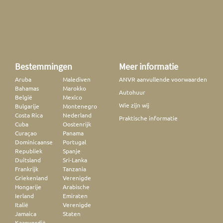
Bestemmingen
Meer informatie
Aruba
Malediven
ANVR aanvullende voorwaarden
Bahamas
Marokko
Autohuur
België
Mexico
Wie zijn wij
Bulgarije
Montenegro
Costa Rica
Nederland
Praktische informatie
Cuba
Oostenrijk
Curaçao
Panama
Dominicaanse
Portugal
Republiek
Spanje
Duitsland
Sri-Lanka
Frankrijk
Tanzania
Griekenland
Verenigde
Hongarije
Arabische
Ierland
Emiraten
Italië
Verenigde
Jamaica
Staten
Kaapverdië