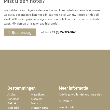
Mist u een hotel?
We hebben een uitgebreide selectie van luxe hotels en resorts op onze
website, desondanks kan het zijn dat het hotel van uw keuze er niet bij
staat. Wilt u een prijs aanvragen van een hotel dat niet op onze website
staat, klik dan op prijsaanvraag hieronder.
Prijsaanvraag
of bel
+31 (0) 24 3240040
Bestemmingen
Meer informatie
Aruba
Malediven
ANVR aanvullende voorwaarden
Bahamas
Marokko
Autohuur
België
Mexico
Wie zijn wij
Bulgarije
Montenegro