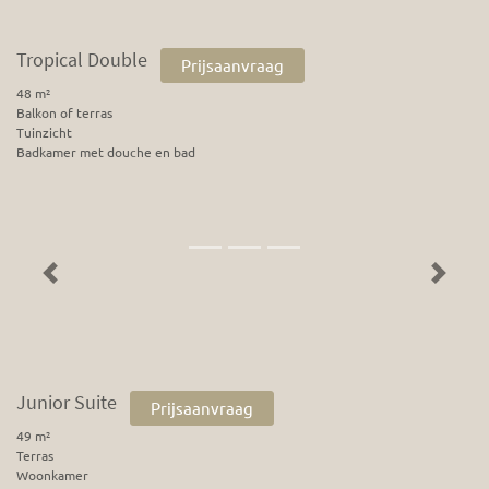
Tropical Double
Prijsaanvraag
48 m²
Balkon of terras
Tuinzicht
Badkamer met douche en bad
Previous
Next
Junior Suite
Prijsaanvraag
49 m²
Terras
Woonkamer