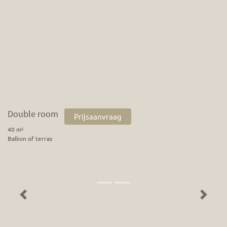
Double room
Prijsaanvraag
40 m²
Balkon of terras
Previous
Next