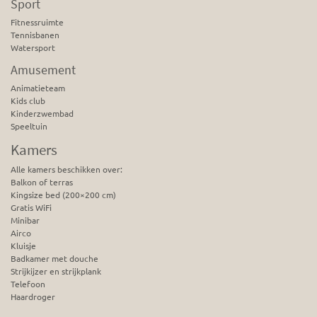
Sport
Fitnessruimte
Tennisbanen
Watersport
Amusement
Animatieteam
Kids club
Kinderzwembad
Speeltuin
Kamers
Alle kamers beschikken over:
Balkon of terras
Kingsize bed (200×200 cm)
Gratis WiFi
Minibar
Airco
Kluisje
Badkamer met douche
Strijkijzer en strijkplank
Telefoon
Haardroger