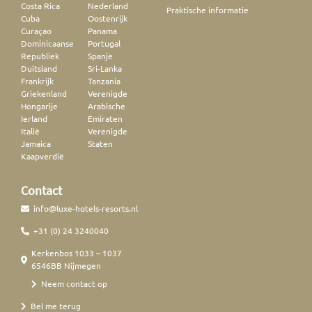
Costa Rica
Nederland
Praktische informatie
Cuba
Oostenrijk
Curaçao
Panama
Dominicaanse
Portugal
Republiek
Spanje
Duitsland
Sri-Lanka
Frankrijk
Tanzania
Griekenland
Verenigde
Hongarije
Arabische
Ierland
Emiraten
Italië
Verenigde
Jamaica
Staten
Kaapverdië
Contact
info@luxe-hotels-resorts.nl
+31 (0) 24 3240040
Kerkenbos 1033 – 1037
6546BB Nijmegen
Neem contact op
Bel me terug