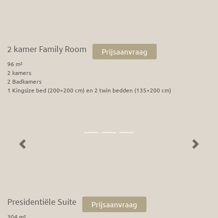
2 kamer Family Room
Prijsaanvraag
96 m²
2 kamers
2 Badkamers
1 Kingsize bed (200×200 cm) en 2 twin bedden (135×200 cm)
Previous
Next
Presidentiële Suite
Prijsaanvraag
304 m²