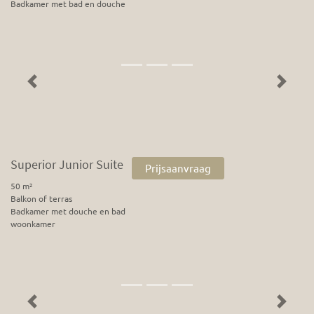
Badkamer met bad en douche
Previous
Next
Superior Junior Suite
Prijsaanvraag
50 m²
Balkon of terras
Badkamer met douche en bad
woonkamer
Previous
Next