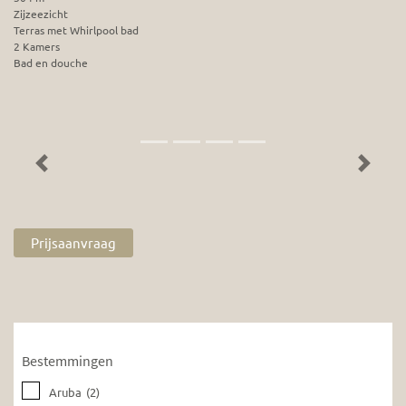
Zijzeezicht
Terras met Whirlpool bad
2 Kamers
Bad en douche
Previous
Next
Prijsaanvraag
Bestemmingen
Aruba
(2)