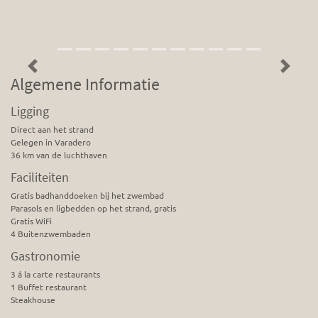
Previous
Next
Algemene Informatie
Ligging
Direct aan het strand
Gelegen in Varadero
36 km van de luchthaven
Faciliteiten
Gratis badhanddoeken bij het zwembad
Parasols en ligbedden op het strand, gratis
Gratis WiFi
4 Buitenzwembaden
Gastronomie
3 á la carte restaurants
1 Buffet restaurant
Steakhouse