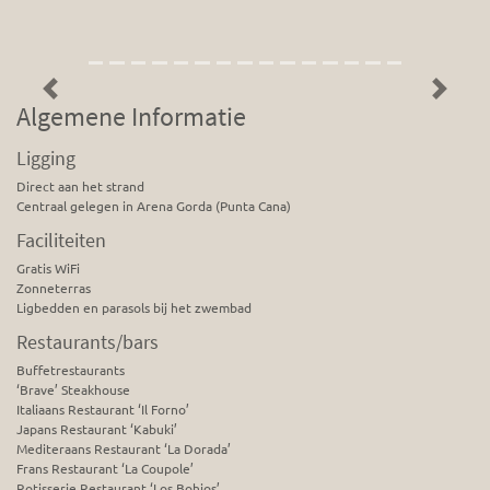
Previous
Next
Algemene Informatie
Ligging
Direct aan het strand
Centraal gelegen in Arena Gorda (Punta Cana)
Faciliteiten
Gratis WiFi
Zonneterras
Ligbedden en parasols bij het zwembad
Restaurants/bars
Buffetrestaurants
‘Brave’ Steakhouse
Italiaans Restaurant ‘Il Forno’
Japans Restaurant ‘Kabuki’
Mediteraans Restaurant ‘La Dorada’
Frans Restaurant ‘La Coupole’
Rotisserie Restaurant ‘Los Bohios’