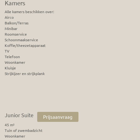
Kamers
Alle kamers beschikken over:
Airco
Balkon/Terras
Minibar
Roomservice
Schoonmaakservice
Koffie/theezetapparaat
TV
Telefoon
Woonkamer
Kluisje
Strijkijzer en strijkplank
Junior Suite
Prijsaanvraag
45 m²
Tuin of zwembadzicht
Woonkamer