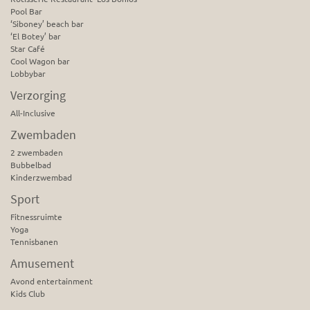
Pool Bar
‘Siboney’ beach bar
‘El Botey’ bar
Star Café
Cool Wagon bar
Lobbybar
Verzorging
All-Inclusive
Zwembaden
2 zwembaden
Bubbelbad
Kinderzwembad
Sport
Fitnessruimte
Yoga
Tennisbanen
Amusement
Avond entertainment
Kids Club