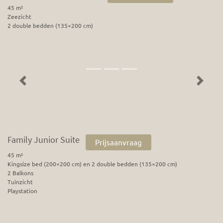
45 m²
Zeezicht
2 double bedden (135×200 cm)
Previous
Next
Family Junior Suite
Prijsaanvraag
45 m²
Kingsize bed (200×200 cm) en 2 double bedden (135×200 cm)
2 Balkons
Tuinzicht
Playstation