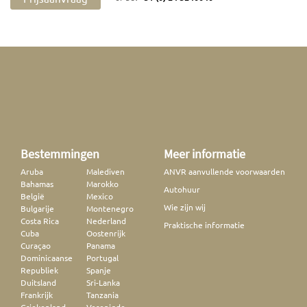
Bestemmingen
Meer informatie
Aruba
Malediven
ANVR aanvullende voorwaarden
Bahamas
Marokko
Autohuur
België
Mexico
Wie zijn wij
Bulgarije
Montenegro
Costa Rica
Nederland
Praktische informatie
Cuba
Oostenrijk
Curaçao
Panama
Dominicaanse
Portugal
Republiek
Spanje
Duitsland
Sri-Lanka
Frankrijk
Tanzania
Griekenland
Verenigde