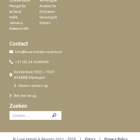
Hongarije
Arabische
Ierland
Emiraten
Italië
Verenigde
Jamaica
Staten
Kaapverdië
Contact
info@luxe-hotels-resorts.nl
+31 (0) 24 3240040
Kerkenbos 1033 – 1037
6546BB Nijmegen
Neem contact op
Bel me terug
Zoeken
© Luxe Hotels & Resorts
2011 - 2026
|
Foto's
|
Privacy Policy