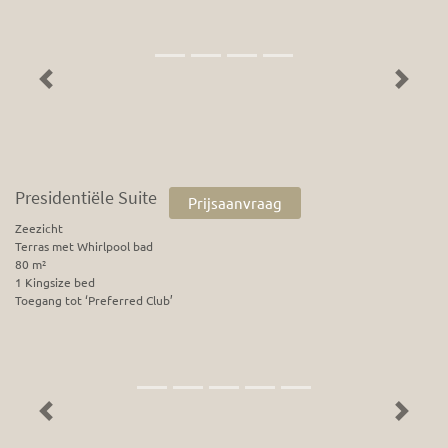
Previous
Next
Presidentiële Suite
Prijsaanvraag
Zeezicht
Terras met Whirlpool bad
80 m²
1 Kingsize bed
Toegang tot ‘Preferred Club’
Previous
Next