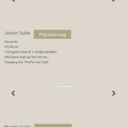
Previous
Next
Junior Suite
Prijsaanvraag
Zeezicht
35/40 m²
1 Kingsize bed of 2 single bedden
Whirlpool bad op het terras
Toegang tot ‘Preferred Club’
Previous
Next
Master Suite