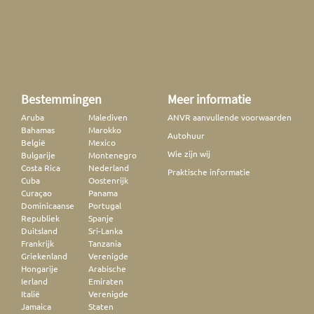
Bestemmingen
Meer informatie
Aruba
Malediven
ANVR aanvullende voorwaarden
Bahamas
Marokko
Autohuur
België
Mexico
Wie zijn wij
Bulgarije
Montenegro
Costa Rica
Nederland
Praktische informatie
Cuba
Oostenrijk
Curaçao
Panama
Dominicaanse
Portugal
Republiek
Spanje
Duitsland
Sri-Lanka
Frankrijk
Tanzania
Griekenland
Verenigde
Hongarije
Arabische
Ierland
Emiraten
Italië
Verenigde
Jamaica
Staten