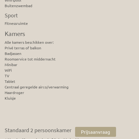
Whirlpool
Buitenzwembad
Sport
Fitnessruimte
Kamers
Alle kamers beschikken over:
Privé terras of balkon
Badjassen
Roomservice tot middernacht
Minibar
WiFi
TV
Tablet
Centraal geregelde airco/verwarming
Haardroger
Kluisje
Standaard 2 persoonskamer
Prijsaanvraag