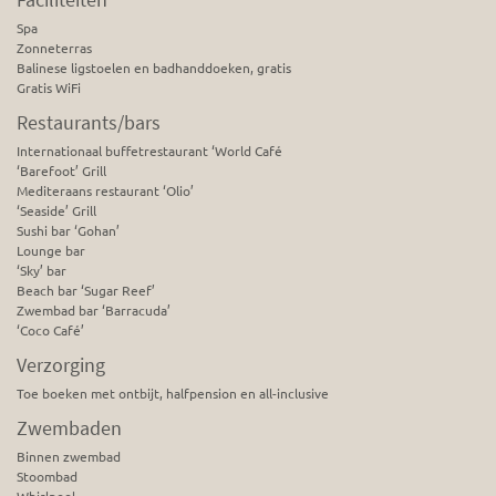
Spa
Zonneterras
Balinese ligstoelen en badhanddoeken, gratis
Gratis WiFi
Restaurants/bars
Internationaal buffetrestaurant ‘World Café
‘Barefoot’ Grill
Mediteraans restaurant ‘Olio’
‘Seaside’ Grill
Sushi bar ‘Gohan’
Lounge bar
‘Sky’ bar
Beach bar ‘Sugar Reef’
Zwembad bar ‘Barracuda’
‘Coco Café’
Verzorging
Toe boeken met ontbijt, halfpension en all-inclusive
Zwembaden
Binnen zwembad
Stoombad