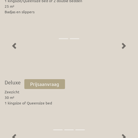
1 kingsize/Queensize bed of 2 double bedden
25 m²
Badjas en slippers
Previous
Next
Deluxe
Prijsaanvraag
Zeezicht
30 m²
1 kingsize of Queensize bed