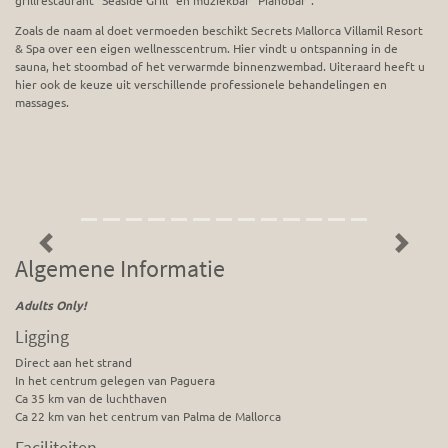
grillrestaurant “Seaside Grill” en muziekbar “Pianobar”.
Zoals de naam al doet vermoeden beschikt Secrets Mallorca Villamil Resort
& Spa over een eigen wellnesscentrum. Hier vindt u ontspanning in de
sauna, het stoombad of het verwarmde binnenzwembad. Uiteraard heeft u
hier ook de keuze uit verschillende professionele behandelingen en
massages.
Previous
Next
Algemene Informatie
Adults Only!
Ligging
Direct aan het strand
In het centrum gelegen van Paguera
Ca 35 km van de luchthaven
Ca 22 km van het centrum van Palma de Mallorca
Faciliteiten