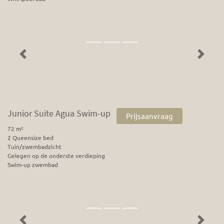
Previous
Next
Junior Suite Agua Swim-up
Prijsaanvraag
72 m²
2 Queensize bed
Tuin/zwembadzicht
Gelegen op de onderste verdieping
Swim-up zwembad
Previous
Next