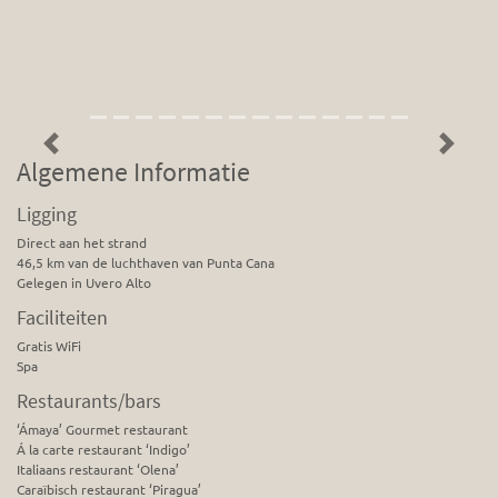
Previous
Next
Algemene Informatie
Ligging
Direct aan het strand
46,5 km van de luchthaven van Punta Cana
Gelegen in Uvero Alto
Faciliteiten
Gratis WiFi
Spa
Restaurants/bars
‘Ámaya’ Gourmet restaurant
Á la carte restaurant ‘Indigo’
Italiaans restaurant ‘Olena’
Caraïbisch restaurant ‘Piragua’