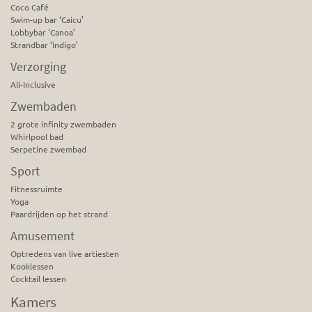
Coco Café
Swim-up bar ‘Caicu’
Lobbybar ‘Canoa’
Strandbar ‘Indigo’
Verzorging
All-Inclusive
Zwembaden
2 grote infinity zwembaden
Whirlpool bad
Serpetine zwembad
Sport
Fitnessruimte
Yoga
Paardrijden op het strand
Amusement
Optredens van live artiesten
Kooklessen
Cocktail lessen
Kamers