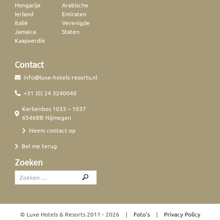
Hongarije
Arabische
Ierland
Emiraten
Italië
Verenigde
Jamaica
Staten
Kaapverdië
Contact
info@luxe-hotels-resorts.nl
+31 (0) 24 3240040
Kerkenbos 1033 – 1037
6546BB Nijmegen
Neem contact op
Bel me terug
Zoeken
© Luxe Hotels & Resorts
2011 - 2026
|
Foto's
|
Privacy Policy