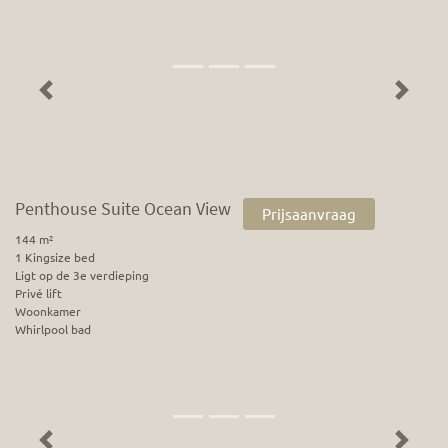
Previous
Next
Penthouse Suite Ocean View
Prijsaanvraag
144 m²
1 Kingsize bed
Ligt op de 3e verdieping
Privé lift
Woonkamer
Whirlpool bad
Previous
Next