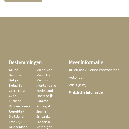
Bestemmingen
Meer informatie
Aruba
Malediven
ANVR aanvullende voorwaarden
Bahamas
Marokko
Autohuur
België
Mexico
Wie zijn wij
Bulgarije
Montenegro
Costa Rica
Nederland
Praktische informatie
Cuba
Oostenrijk
Curaçao
Panama
Dominicaanse
Portugal
Republiek
Spanje
Duitsland
Sri-Lanka
Frankrijk
Tanzania
Griekenland
Verenigde