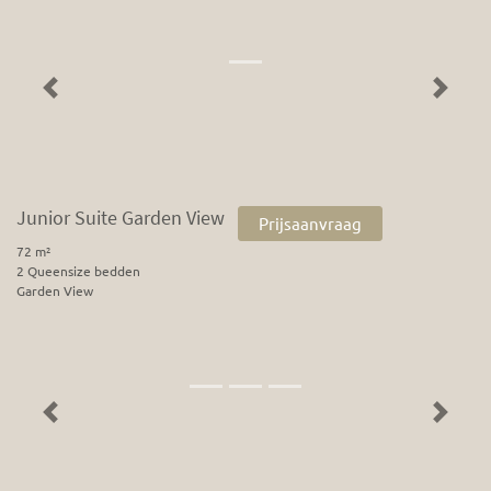
Previous
Next
Junior Suite Garden View
Prijsaanvraag
72 m²
2 Queensize bedden
Garden View
Previous
Next