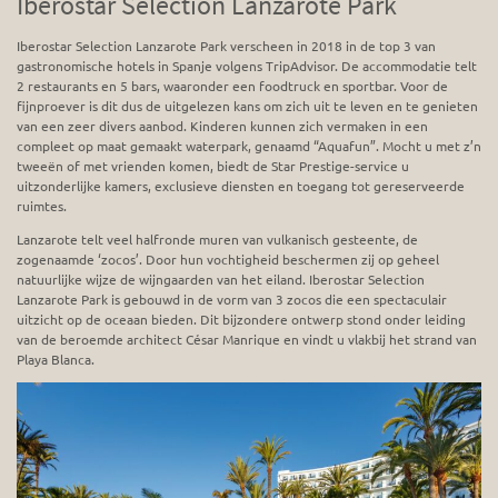
Iberostar Selection Lanzarote Park
Iberostar Selection Lanzarote Park verscheen in 2018 in de top 3 van
gastronomische hotels in Spanje volgens TripAdvisor. De accommodatie telt
2 restaurants en 5 bars, waaronder een foodtruck en sportbar. Voor de
fijnproever is dit dus de uitgelezen kans om zich uit te leven en te genieten
van een zeer divers aanbod. Kinderen kunnen zich vermaken in een
compleet op maat gemaakt waterpark, genaamd “Aquafun”. Mocht u met z’n
tweeën of met vrienden komen, biedt de Star Prestige-service u
uitzonderlijke kamers, exclusieve diensten en toegang tot gereserveerde
ruimtes.
Lanzarote telt veel halfronde muren van vulkanisch gesteente, de
zogenaamde ‘zocos’. Door hun vochtigheid beschermen zij op geheel
natuurlijke wijze de wijngaarden van het eiland. Iberostar Selection
Lanzarote Park is gebouwd in de vorm van 3 zocos die een spectaculair
uitzicht op de oceaan bieden. Dit bijzondere ontwerp stond onder leiding
van de beroemde architect César Manrique en vindt u vlakbij het strand van
Playa Blanca.