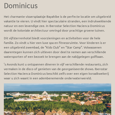
Dominicus
Het charmante vissersplaatsje Bayahibe is de perfecte locatie om uitgebreid
vakantie te vieren. U vindt hier spectaculaire stranden, een indrukwekkende
natuur en een levendige zee. In Iberostar Selection Hacienca Dominicus
wordt de koloniale architectuur omringd door prachtige groene tuinen.
Dit vijfsterrenhotel biedt voorzieningen en activiteiten voor de hele
familie. Zo vindt u hier een luxe spa en fitnessruimte. Voor kinderen is er
een uitgebreid zwembad, de “Kids Club” en “Star Camp”. Volwassenen
daarentegen kunnen zich uitleven door deel te nemen aan verschillende
watersporten of een bezoek te brengen aan de nabijgelegen golfbaan.
’s Avonds kunt u ontspannen dineren in vijf verschillende restaurants, zich
vermaken in de disco of genieten van de georganiseerde shows. Iberostar
Selection Hacienca Dominicus beschikt zelfs over een eigen koraalkwekerij
waar u zich waant in een adembenemende onderwaterwereld.