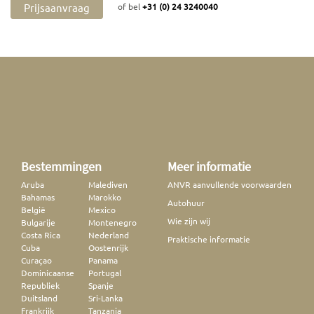
Prijsaanvraag
of bel
+31 (0) 24 3240040
Bestemmingen
Meer informatie
Aruba
Malediven
ANVR aanvullende voorwaarden
Bahamas
Marokko
Autohuur
België
Mexico
Wie zijn wij
Bulgarije
Montenegro
Costa Rica
Nederland
Praktische informatie
Cuba
Oostenrijk
Curaçao
Panama
Dominicaanse
Portugal
Republiek
Spanje
Duitsland
Sri-Lanka
Frankrijk
Tanzania