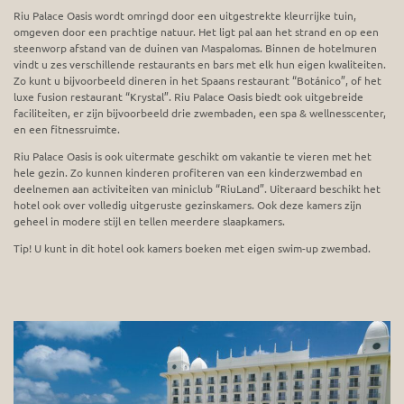
Riu Palace Oasis wordt omringd door een uitgestrekte kleurrijke tuin,
omgeven door een prachtige natuur. Het ligt pal aan het strand en op een
steenworp afstand van de duinen van Maspalomas. Binnen de hotelmuren
vindt u zes verschillende restaurants en bars met elk hun eigen kwaliteiten.
Zo kunt u bijvoorbeeld dineren in het Spaans restaurant “Botánico”, of het
luxe fusion restaurant “Krystal”. Riu Palace Oasis biedt ook uitgebreide
faciliteiten, er zijn bijvoorbeeld drie zwembaden, een spa & wellnesscenter,
en een fitnessruimte.
Riu Palace Oasis is ook uitermate geschikt om vakantie te vieren met het
hele gezin. Zo kunnen kinderen profiteren van een kinderzwembad en
deelnemen aan activiteiten van miniclub “RiuLand”. Uiteraard beschikt het
hotel ook over volledig uitgeruste gezinskamers. Ook deze kamers zijn
geheel in modere stijl en tellen meerdere slaapkamers.
Tip! U kunt in dit hotel ook kamers boeken met eigen swim-up zwembad.