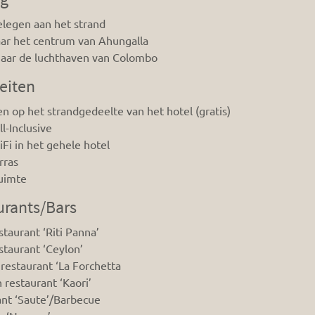
elegen aan het strand
ar het centrum van Ahungalla
aar de luchthaven van Colombo
teiten
en op het strandgedeelte van het hotel (gratis)
l-Inclusive
iFi in het gehele hotel
rras
uimte
urants/Bars
taurant ‘Riti Panna’
taurant ‘Ceylon’
s restaurant ‘La Forchetta
h restaurant ‘Kaori’
nt ‘Saute’/Barbecue