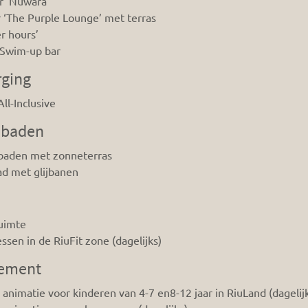
r ‘Nuwara’
 ‘The Purple Lounge’ met terras
er hours’
/Swim-up bar
rging
ll-Inclusive
baden
aden met zonneterras
d met glijbanen
uimte
ssen in de RiuFit zone (dagelijks)
ement
animatie voor kinderen van 4-7 en8-12 jaar in RiuLand (dagelij