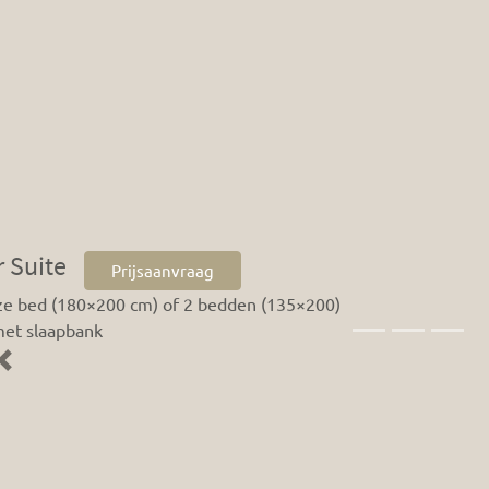
 Suite
Prijsaanvraag
ze bed (180×200 cm) of 2 bedden (135×200)
met slaapbank
Previous