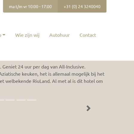
ma t/m vr 10:00 - 17:00
+31 (0) 24 3240040
p
Wie zijn wij
Autohuur
Contact
Prijsaanvraag
. Geniet 24 uur per dag van All-Inclusive.
Aziatische keuken, het is allemaal mogelijk bij het
et welbekende RiuLand. Al met al is dit hotel om
Next