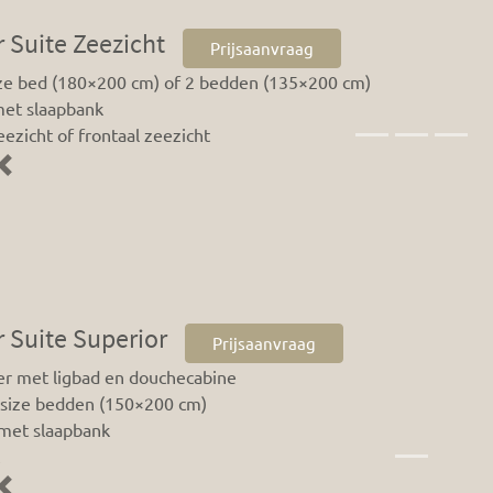
 Suite Zeezicht
Prijsaanvraag
ize bed (180×200 cm) of 2 bedden (135×200 cm)
met slaapbank
eezicht of frontaal zeezicht
Previous
 Suite Superior
Prijsaanvraag
r met ligbad en douchecabine
size bedden (150×200 cm)
 met slaapbank