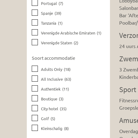
Lobbyba
Portugal
(7)
Salonbar
Spanje
(39)
Bar ‘Aft
Poolbar
Tanzania
(1)
Verenigde Arabische Emiraten
(1)
Verzo
Verenigde Staten
(2)
24 uurs A
Zwem
Soort accommodatie
3 Zwemb
Adults Only
(18)
Kinderba
All Inclusive
(63)
Sport
Authentiek
(11)
Boutique
(3)
Fitnessr
Groepsle
City hotel
(35)
Amus
Golf
(5)
Kleinschalig
(8)
Overdag 