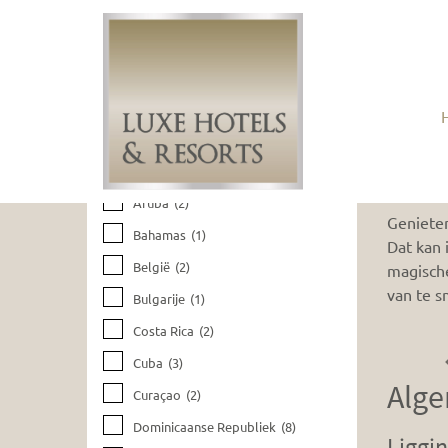
Huidige filters wissen
Riu 
Bestemmingen
Aruba
(2)
Genieten
Bahamas
(1)
Dat kan 
België
(2)
magische
van te s
Bulgarije
(1)
Costa Rica
(2)
Cuba
(3)
Alge
Curaçao
(2)
Dominicaanse Republiek
(8)
Liggi