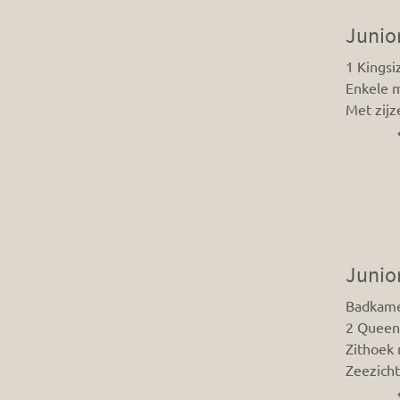
Junior
1 Kings
Enkele 
Met zijz
Junior
Badkame
2 Queen
Zithoek
Zeezicht