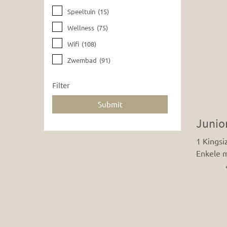
Speeltuin
(15)
Wellness
(75)
Wifi
(108)
Zwembad
(91)
Filter
Junior
1 Kingsi
Enkele 