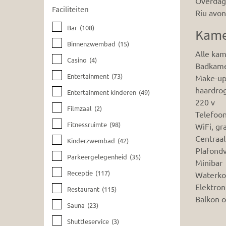
Overdag 
Faciliteiten
Riu avon
Bar
(108)
Kame
Binnenzwembad
(15)
Alle kam
Casino
(4)
Badkame
Entertainment
(73)
Make-up
haardro
Entertainment kinderen
(49)
220 v
Filmzaal
(2)
Telefoo
Fitnessruimte
(98)
WiFi, gra
Centraal
Kinderzwembad
(42)
Plafondv
Parkeergelegenheid
(35)
Minibar
Receptie
(117)
Waterkok
Elektron
Restaurant
(115)
Balkon o
Sauna
(23)
Shuttleservice
(3)