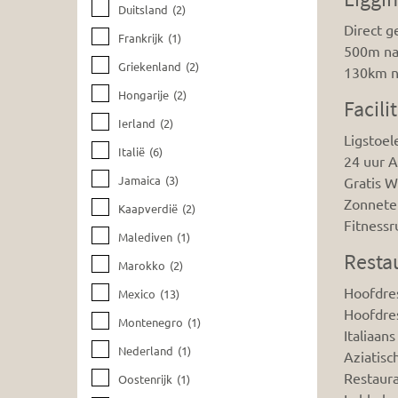
Duitsland
(2)
Direct g
Frankrijk
(1)
500m na
Griekenland
(2)
130km n
Hongarije
(2)
Facili
Ierland
(2)
Ligstoel
Italië
(6)
24 uur Al
Jamaica
(3)
Gratis W
Zonnete
Kaapverdië
(2)
Fitnessr
Malediven
(1)
Resta
Marokko
(2)
Hoofdres
Mexico
(13)
Hoofdres
Montenegro
(1)
Italiaan
Nederland
(1)
Aziatisc
Restaura
Oostenrijk
(1)