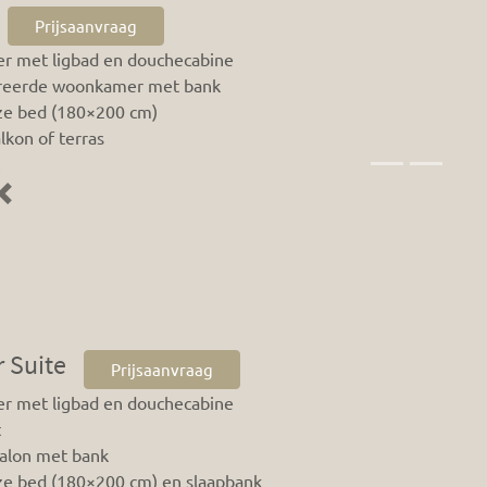
Prijsaanvraag
r met ligbad en douchecabine
reerde woonkamer met bank
ize bed (180×200 cm)
lkon of terras
Previous
 Suite
Prijsaanvraag
r met ligbad en douchecabine
t
salon met bank
ze bed (180×200 cm) en slaapbank