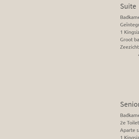
Suite
Badkame
Geïnteg
1 Kings
Groot ba
Zeezicht
Senior
Badkame
2e Toile
Aparte 
1 Kingsi