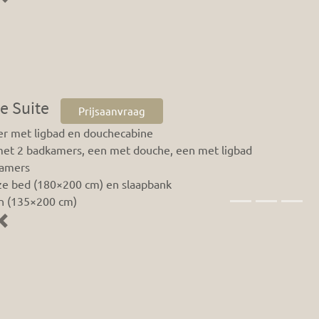
Previous
e Suite
Prijsaanvraag
r met ligbad en douchecabine
met 2 badkamers, een met douche, een met ligbad
kamers
ze bed (180×200 cm) en slaapbank
n (135×200 cm)
Previous