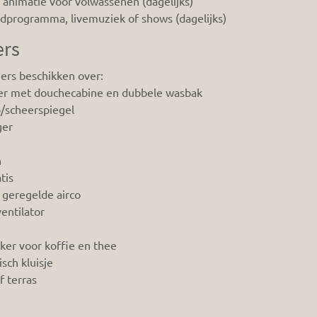
animatie voor volwassenen (dagelijks)
dprogramma, livemuziek of shows (dagelijks)
rs
ers beschikken over:
r met douchecabine en dubbele wasbak
/scheerspiegel
ger
n
tis
 geregelde airco
entilator
er voor koffie en thee
isch kluisje
f terras