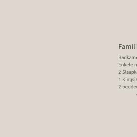
Famili
Badkame
Enkele 
2 Slaap
1 Kingsi
2 bedde