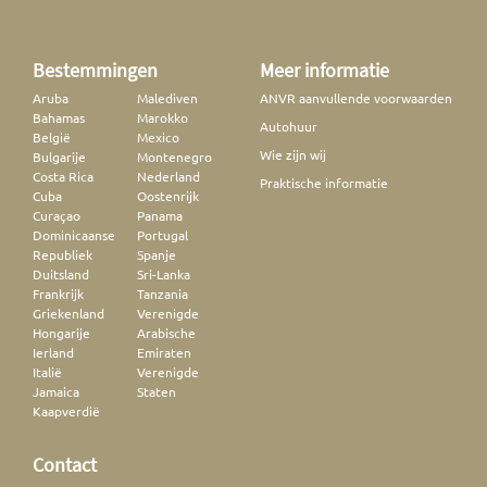
Bestemmingen
Meer informatie
Aruba
Malediven
ANVR aanvullende voorwaarden
Bahamas
Marokko
Autohuur
België
Mexico
Wie zijn wij
Bulgarije
Montenegro
Costa Rica
Nederland
Praktische informatie
Cuba
Oostenrijk
Curaçao
Panama
Dominicaanse
Portugal
Republiek
Spanje
Duitsland
Sri-Lanka
Frankrijk
Tanzania
Griekenland
Verenigde
Hongarije
Arabische
Ierland
Emiraten
Italië
Verenigde
Jamaica
Staten
Kaapverdië
Contact