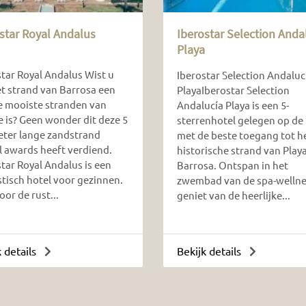
star Royal Andalus
Iberostar Selection Anda
Playa
star Royal Andalus Wist u
Iberostar Selection Andaluc
et strand van Barrosa een
PlayaIberostar Selection
e mooiste stranden van
Andalucía Playa is een 5-
e is? Geen wonder dit deze 5
sterrenhotel gelegen op de 
eter lange zandstrand
met de beste toegang tot h
l awards heeft verdiend.
historische strand van Playa
tar Royal Andalus is een
Barrosa. Ontspan in het
stisch hotel voor gezinnen.
zwembad van de spa-wellne
or de rust...
geniet van de heerlijke...
k details
Bekijk details