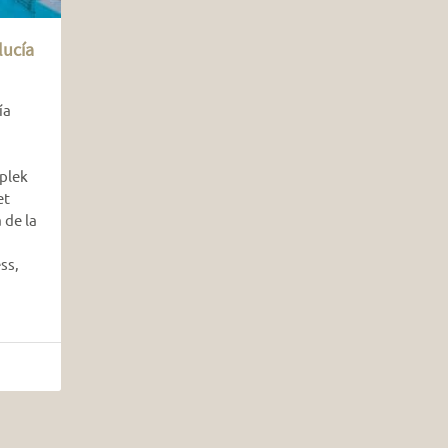
lucía
ía
plek
et
 de la
ss,