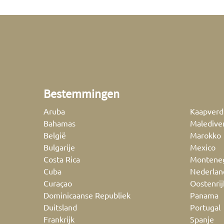
Bestemmingen
Aruba
Kaapverd
Bahamas
Maledive
België
Marokko
Bulgarije
Mexico
Costa Rica
Montene
Cuba
Nederlan
Curaçao
Oostenrij
Dominicaanse Republiek
Panama
Duitsland
Portugal
Frankrijk
Spanje