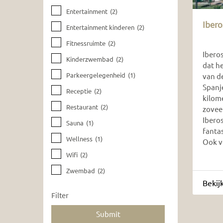
Entertainment
(2)
Ibero
Entertainment kinderen
(2)
Fitnessruimte
(2)
Ibero
Kinderzwembad
(2)
dat h
Parkeergelegenheid
(1)
van d
Spanj
Receptie
(2)
kilom
Restaurant
(2)
zovee
Iberos
Sauna
(1)
fanta
Wellness
(1)
Ook vo
Wifi
(2)
Zwembad
(2)
Bekij
Filter