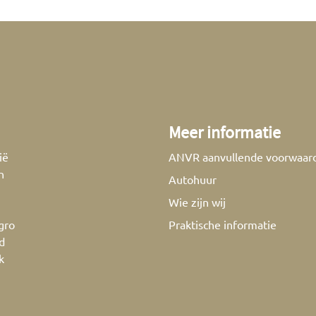
Meer informatie
ië
ANVR aanvullende voorwaar
n
Autohuur
Wie zijn wij
gro
Praktische informatie
d
k