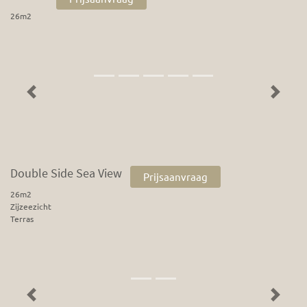
26m2
Previous
Next
Double Side Sea View
Prijsaanvraag
26m2
Zijzeezicht
Terras
Previous
Next