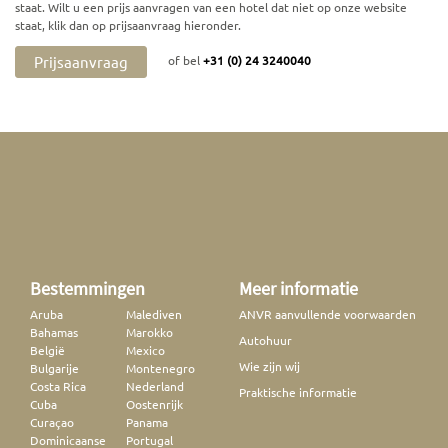
staat. Wilt u een prijs aanvragen van een hotel dat niet op onze website
staat, klik dan op prijsaanvraag hieronder.
Prijsaanvraag
of bel
+31 (0) 24 3240040
Bestemmingen
Meer informatie
Aruba
Malediven
ANVR aanvullende voorwaarden
Bahamas
Marokko
Autohuur
België
Mexico
Wie zijn wij
Bulgarije
Montenegro
Costa Rica
Nederland
Praktische informatie
Cuba
Oostenrijk
Curaçao
Panama
Dominicaanse
Portugal