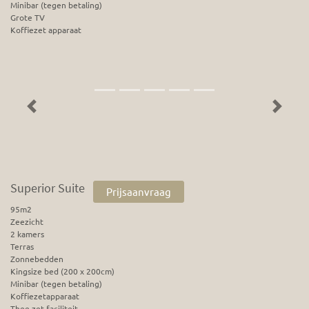
Minibar (tegen betaling)
Grote TV
Koffiezet apparaat
Previous
Next
Superior Suite
Prijsaanvraag
95m2
Zeezicht
2 kamers
Terras
Zonnebedden
Kingsize bed (200 x 200cm)
Minibar (tegen betaling)
Koffiezetapparaat
Thee zet faciliteit