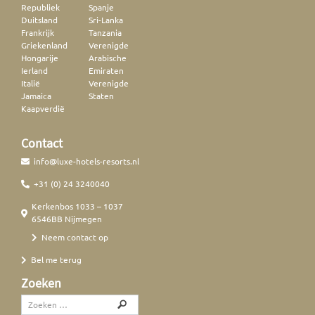
Republiek
Spanje
Duitsland
Sri-Lanka
Frankrijk
Tanzania
Griekenland
Verenigde
Hongarije
Arabische
Ierland
Emiraten
Italië
Verenigde
Jamaica
Staten
Kaapverdië
Contact
info@luxe-hotels-resorts.nl
+31 (0) 24 3240040
Kerkenbos 1033 – 1037
6546BB Nijmegen
Neem contact op
Bel me terug
Zoeken