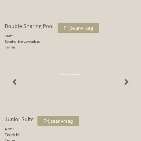
Double Sharing Pool
Prijsaanvraag
26m2
Semi-privé zwembad
Terras
Previous
Next
Junior Suite
Prijsaanvraag
47m2
Zeezicht
Terras