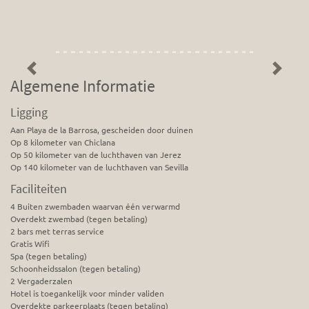
Previous
Next
Algemene Informatie
Ligging
Aan Playa de la Barrosa, gescheiden door duinen
Op 8 kilometer van Chiclana
Op 50 kilometer van de luchthaven van Jerez
Op 140 kilometer van de luchthaven van Sevilla
Faciliteiten
4 Buiten zwembaden waarvan één verwarmd
Overdekt zwembad (tegen betaling)
2 bars met terras service
Gratis Wifi
Spa (tegen betaling)
Schoonheidssalon (tegen betaling)
2 Vergaderzalen
Hotel is toegankelijk voor minder validen
Overdekte parkeerplaats (tegen betaling)