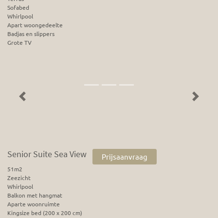
Sofabed
Whirlpool
Apart woongedeelte
Badjas en slippers
Grote TV
Previous
Next
Senior Suite Sea View
Prijsaanvraag
51m2
Zeezicht
Whirlpool
Balkon met hangmat
Aparte woonruimte
Kingsize bed (200 x 200 cm)