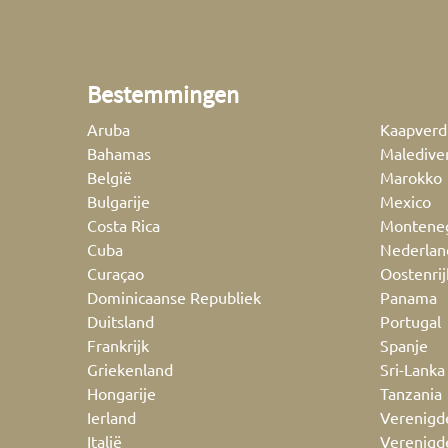
Bestemmingen
Aruba
Kaapverd
Bahamas
Maledive
België
Marokko
Bulgarije
Mexico
Costa Rica
Montene
Cuba
Nederlan
Curaçao
Oostenrij
Dominicaanse Republiek
Panama
Duitsland
Portugal
Frankrijk
Spanje
Griekenland
Sri-Lanka
Hongarije
Tanzania
Ierland
Verenigd
Italië
Verenigd