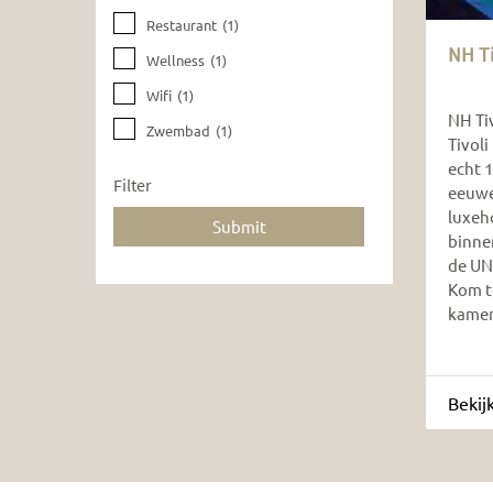
Restaurant
(1)
NH Ti
Wellness
(1)
Wifi
(1)
NH Tiv
Zwembad
(1)
Tivoli
echt 
Filter
eeuwe
luxeh
binne
de UN
Kom to
kamer
Bekij