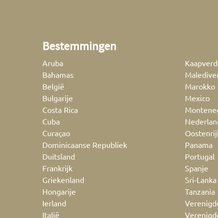
Bestemmingen
Aruba
Kaapverd
Bahamas
Maledive
België
Marokko
Bulgarije
Mexico
Costa Rica
Montene
Cuba
Nederlan
Curaçao
Oostenrij
Dominicaanse Republiek
Panama
Duitsland
Portugal
Frankrijk
Spanje
Griekenland
Sri-Lanka
Hongarije
Tanzania
Ierland
Verenigd
Italië
Verenigd