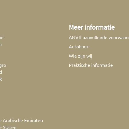
Meer informatie
ië
ANVR aanvullende voorwaar
n
Autohuur
Wie zijn wij
gro
Praktische informatie
d
k
e Arabische Emiraten
e Staten