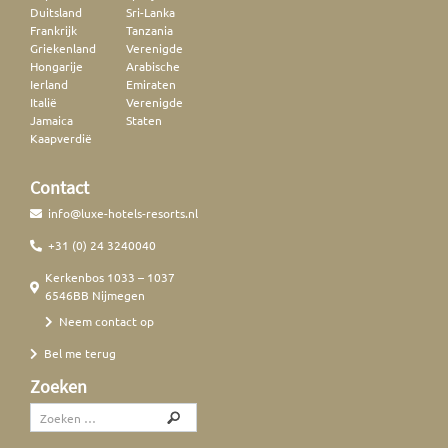
Duitsland
Sri-Lanka
Frankrijk
Tanzania
Griekenland
Verenigde
Hongarije
Arabische
Ierland
Emiraten
Italië
Verenigde
Jamaica
Staten
Kaapverdië
Contact
info@luxe-hotels-resorts.nl
+31 (0) 24 3240040
Kerkenbos 1033 – 1037
6546BB Nijmegen
Neem contact op
Bel me terug
Zoeken