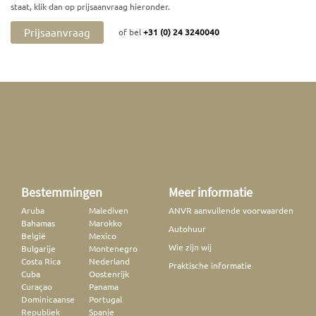
staat, klik dan op prijsaanvraag hieronder.
Prijsaanvraag
of bel
+31 (0) 24 3240040
Bestemmingen
Meer informatie
Aruba
Malediven
ANVR aanvullende voorwaarden
Bahamas
Marokko
Autohuur
België
Mexico
Wie zijn wij
Bulgarije
Montenegro
Costa Rica
Nederland
Praktische informatie
Cuba
Oostenrijk
Curaçao
Panama
Dominicaanse
Portugal
Republiek
Spanje