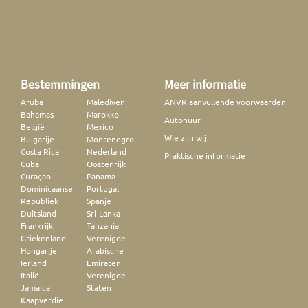
Bestemmingen
Meer informatie
Aruba
Malediven
ANVR aanvullende voorwaarden
Bahamas
Marokko
Autohuur
België
Mexico
Wie zijn wij
Bulgarije
Montenegro
Costa Rica
Nederland
Praktische informatie
Cuba
Oostenrijk
Curaçao
Panama
Dominicaanse
Portugal
Republiek
Spanje
Duitsland
Sri-Lanka
Frankrijk
Tanzania
Griekenland
Verenigde
Hongarije
Arabische
Ierland
Emiraten
Italië
Verenigde
Jamaica
Staten
Kaapverdië