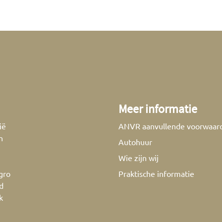
Meer informatie
ië
ANVR aanvullende voorwaar
n
Autohuur
Wie zijn wij
gro
Praktische informatie
d
k