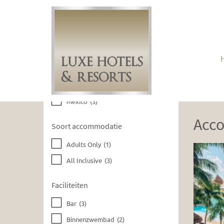
Huidige filters wissen
Bestemmingen
Mexico
(3)
Acc
Soort accommodatie
Adults Only
(1)
All Inclusive
(3)
Faciliteiten
Bar
(3)
Binnenzwembad
(2)