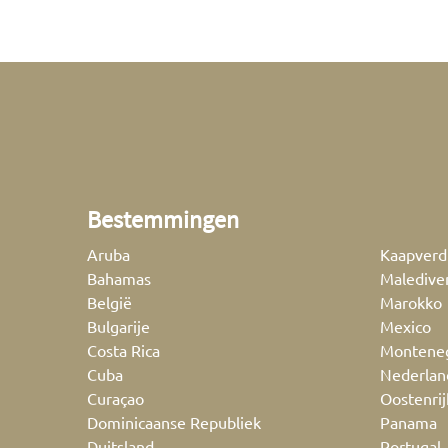
Bestemmingen
Aruba
Kaapverd
Bahamas
Maledive
België
Marokko
Bulgarije
Mexico
Costa Rica
Montene
Cuba
Nederlan
Curaçao
Oostenrij
Dominicaanse Republiek
Panama
Duitsland
Portugal