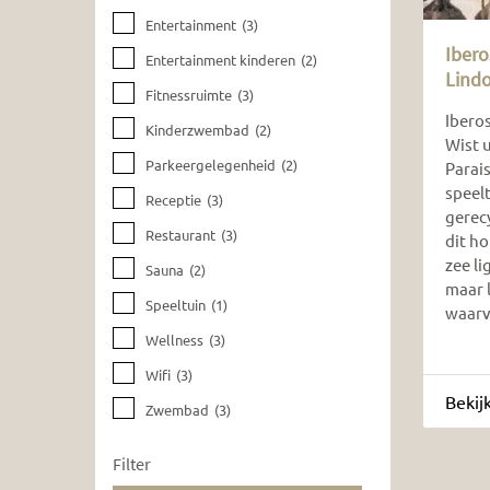
Entertainment
(3)
Ibero
Entertainment kinderen
(2)
Lind
Fitnessruimte
(3)
Iberos
Kinderzwembad
(2)
Wist u
Parkeergelegenheid
(2)
Parai
speel
Receptie
(3)
gerec
Restaurant
(3)
dit ho
zee li
Sauna
(2)
maar 
Speeltuin
(1)
waarv
Wellness
(3)
Wifi
(3)
Bekij
Zwembad
(3)
Filter