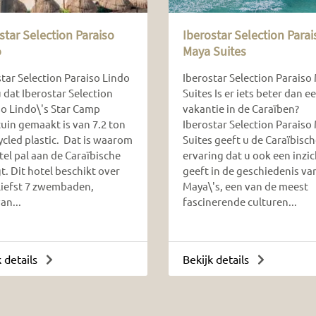
star Selection Paraiso
Iberostar Selection Parai
o
Maya Suites
tar Selection Paraiso Lindo
Iberostar Selection Paraiso
 dat Iberostar Selection
Suites Is er iets beter dan e
so Lindo\'s Star Camp
vakantie in de Caraïben?
tuin gemaakt is van 7.2 ton
Iberostar Selection Paraiso
ycled plastic. Dat is waarom
Suites geeft u de Caraïbisc
tel pal aan de Caraïbische
ervaring dat u ook een inzic
gt. Dit hotel beschikt over
geeft in de geschiedenis va
liefst 7 zwembaden,
Maya\'s, een van de meest
an...
fascinerende culturen...
k details
Bekijk details