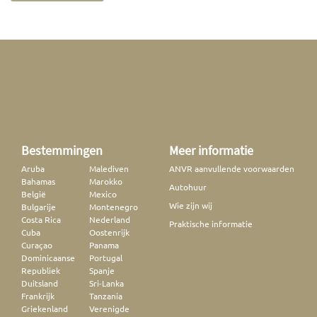
Bestemmingen
Meer informatie
Aruba
Malediven
ANVR aanvullende voorwaarden
Bahamas
Marokko
Autohuur
België
Mexico
Wie zijn wij
Bulgarije
Montenegro
Costa Rica
Nederland
Praktische informatie
Cuba
Oostenrijk
Curaçao
Panama
Dominicaanse
Portugal
Republiek
Spanje
Duitsland
Sri-Lanka
Frankrijk
Tanzania
Griekenland
Verenigde