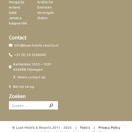
Hongarije
Arabische
Ierland
Emiraten
Italië
Verenigde
Jamaica
Staten
Kaapverdië
Contact
info@luxe-hotels-resorts.nl
+31 (0) 24 3240040
Kerkenbos 1033 – 1037
6546BB Nijmegen
Neem contact op
Bel me terug
Zoeken
© Luxe Hotels & Resorts
2011 - 2026
|
Foto's
|
Privacy Policy