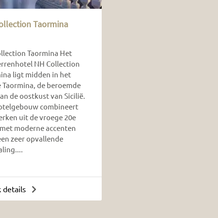
ollection Taormina
llection Taormina Het
errenhotel NH Collection
ina ligt midden in het
 Taormina, de beroemde
an de oostkust van Sicilië.
otelgebouw combineert
rken uit de vroege 20e
met moderne accenten
een zeer opvallende
aling....
k details