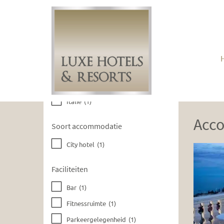
Huidige filters wissen
Bestemmingen
Italië
(1)
Acc
Soort accommodatie
City hotel
(1)
Faciliteiten
Bar
(1)
Fitnessruimte
(1)
Parkeergelegenheid
(1)