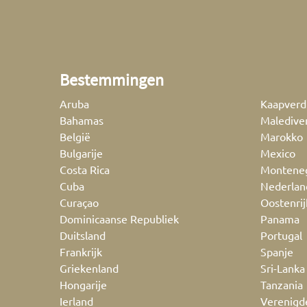
Bestemmingen
Aruba
Kaapverd
Bahamas
Maledive
België
Marokko
Bulgarije
Mexico
Costa Rica
Montene
Cuba
Nederlan
Curaçao
Oostenrij
Dominicaanse Republiek
Panama
Duitsland
Portugal
Frankrijk
Spanje
Griekenland
Sri-Lanka
Hongarije
Tanzania
Ierland
Verenigd