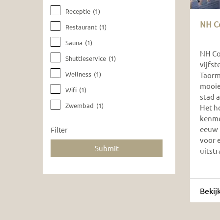
Receptie
(1)
NH C
Restaurant
(1)
Sauna
(1)
NH Co
Shuttleservice
(1)
vijfst
Wellness
(1)
Taorm
mooie
Wifi
(1)
stad a
Zwembad
(1)
Het h
kenme
eeuw 
Filter
voor 
uitstr
Bekij