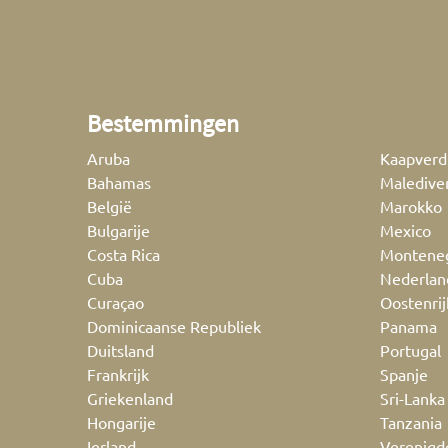
Bestemmingen
Aruba
Kaapverd
Bahamas
Maledive
België
Marokko
Bulgarije
Mexico
Costa Rica
Montene
Cuba
Nederlan
Curaçao
Oostenrij
Dominicaanse Republiek
Panama
Duitsland
Portugal
Frankrijk
Spanje
Griekenland
Sri-Lanka
Hongarije
Tanzania
Ierland
Verenigd