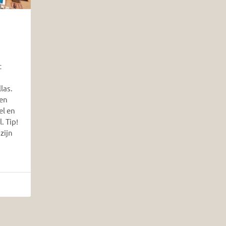
t
las.
en
el en
. Tip!
zijn