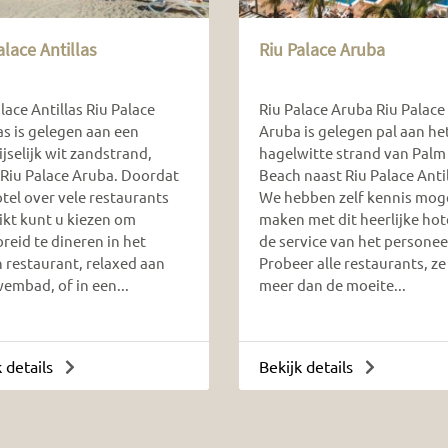
alace Antillas
Riu Palace Aruba
lace Antillas Riu Palace
Riu Palace Aruba Riu Palace
as is gelegen aan een
Aruba is gelegen pal aan he
jselijk wit zandstrand,
hagelwitte strand van Palm
 Riu Palace Aruba. Doordat
Beach naast Riu Palace Antil
tel over vele restaurants
We hebben zelf kennis mog
ikt kunt u kiezen om
maken met dit heerlijke hot
reid te dineren in het
de service van het personeel
n restaurant, relaxed aan
Probeer alle restaurants, ze 
embad, of in een...
meer dan de moeite...
k details
Bekijk details