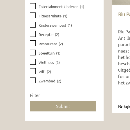
Entertainment kinderen
(1)
Riu P
Fitnessruimte
(1)
Kinderzwembad
(1)
Riu Pa
Receptie
(2)
Antill
Restaurant
(2)
paradi
naast
Speeltuin
(1)
het ho
Wellness
(2)
besch
uitgeb
Wifi
(2)
fusio
Zwembad
(2)
het zw
Filter
Bekij