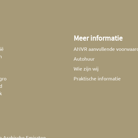
Meer informatie
ië
ANVR aanvullende voorwaar
n
Autohuur
Wie zijn wij
gro
Praktische informatie
d
k
e Arabische Emiraten