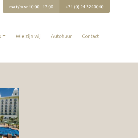
ma t/m vr 10:00 - 17:00
+31 (0) 24 3240040
p
Wie zijn wij
Autohuur
Contact