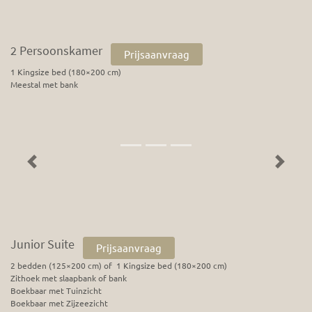
2 Persoonskamer
Prijsaanvraag
1 Kingsize bed (180×200 cm)
Meestal met bank
Previous
Next
Junior Suite
Prijsaanvraag
2 bedden (125×200 cm) of 1 Kingsize bed (180×200 cm)
Zithoek met slaapbank of bank
Boekbaar met Tuinzicht
Boekbaar met Zijzeezicht