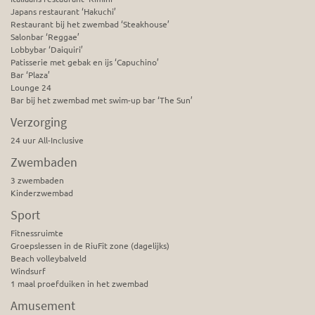
Japans restaurant ‘Hakuchi’
Restaurant bij het zwembad ‘Steakhouse’
Salonbar ‘Reggae’
Lobbybar ‘Daiquiri’
Patisserie met gebak en ijs ‘Capuchino’
Bar ‘Plaza’
Lounge 24
Bar bij het zwembad met swim-up bar ‘The Sun’
Verzorging
24 uur All-Inclusive
Zwembaden
3 zwembaden
Kinderzwembad
Sport
Fitnessruimte
Groepslessen in de RiuFit zone (dagelijks)
Beach volleybalveld
Windsurf
1 maal proefduiken in het zwembad
Amusement