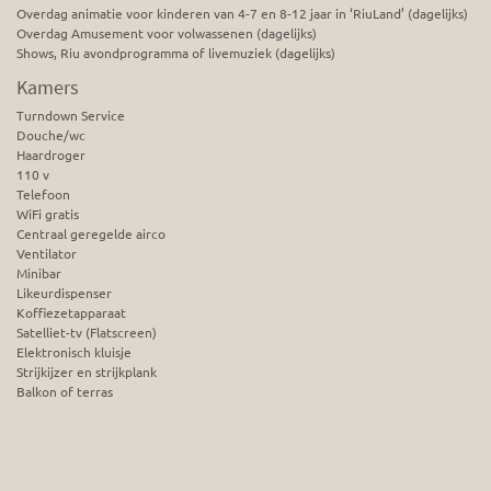
Overdag animatie voor kinderen van 4-7 en 8-12 jaar in ‘RiuLand’ (dagelijks)
Overdag Amusement voor volwassenen (dagelijks)
Shows, Riu avondprogramma of livemuziek (dagelijks)
Kamers
Turndown Service
Douche/wc
Haardroger
110 v
Telefoon
WiFi gratis
Centraal geregelde airco
Ventilator
Minibar
Likeurdispenser
Koffiezetapparaat
Satelliet-tv (Flatscreen)
Elektronisch kluisje
Strijkijzer en strijkplank
Balkon of terras