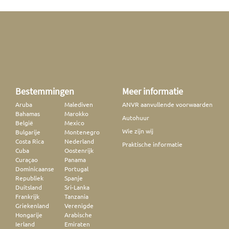
Bestemmingen
Meer informatie
Aruba
Malediven
ANVR aanvullende voorwaarden
Bahamas
Marokko
Autohuur
België
Mexico
Wie zijn wij
Bulgarije
Montenegro
Costa Rica
Nederland
Praktische informatie
Cuba
Oostenrijk
Curaçao
Panama
Dominicaanse
Portugal
Republiek
Spanje
Duitsland
Sri-Lanka
Frankrijk
Tanzania
Griekenland
Verenigde
Hongarije
Arabische
Ierland
Emiraten