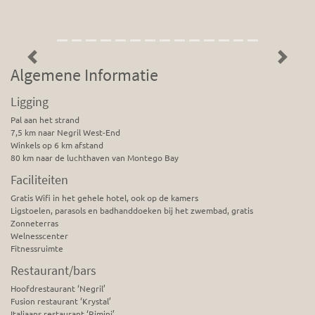
Previous
Next
Algemene Informatie
Ligging
Pal aan het strand
7,5 km naar Negril West-End
Winkels op 6 km afstand
80 km naar de luchthaven van Montego Bay
Faciliteiten
Gratis Wifi in het gehele hotel, ook op de kamers
Ligstoelen, parasols en badhanddoeken bij het zwembad, gratis
Zonneterras
Welnesscenter
Fitnessruimte
Restaurant/bars
Hoofdrestaurant ‘Negril’
Fusion restaurant ‘Krystal’
Italiaans restaurant ‘Rimini’