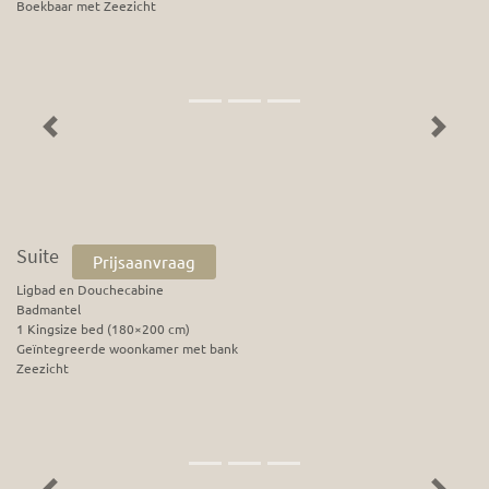
Boekbaar met Zeezicht
Previous
Next
Suite
Prijsaanvraag
Ligbad en Douchecabine
Badmantel
1 Kingsize bed (180×200 cm)
Geïntegreerde woonkamer met bank
Zeezicht