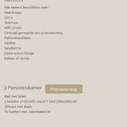
Alle kamers beschikken over:
Haardroger
220 v
Telefoon
WiFi, Gratis
Centraal geregelde airco/verwarming
Plafondventilator
Minibar
Satelliet-tv
Elektronisch kluisje
Balkon of terras
2 Persoonskamer
Prijsaanvraag
Bad met bidet
2 bedden (110×200 cm) of 1 bed (200x200cm)
Zithoek met Bank
Te boeken met zwembadzicht