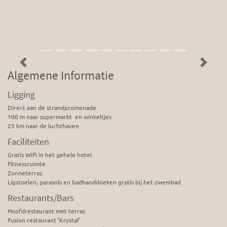
Previous
Next
Algemene Informatie
Ligging
Direct aan de strandpromenade
100 m naar supermarkt en winkeltjes
25 km naar de luchthaven
Faciliteiten
Gratis WiFi in het gehele hotel
Fitnessruimte
Zonneterras
Ligstoelen, parasols en badhanddoeken gratis bij het zwembad
Restaurants/Bars
Hoofdrestaurant met terras
Fusion restaurant ‘Krystal’