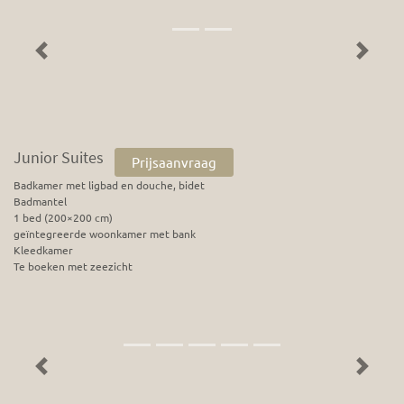
Previous
Next
Junior Suites
Prijsaanvraag
Badkamer met ligbad en douche, bidet
Badmantel
1 bed (200×200 cm)
geïntegreerde woonkamer met bank
Kleedkamer
Te boeken met zeezicht
Previous
Next