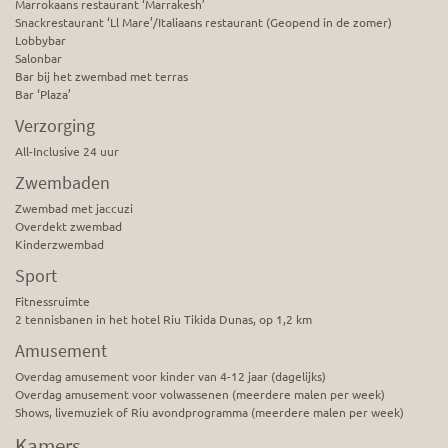
Marrokaans restaurant ‘Marrakesh’
Snackrestaurant ‘Ll Mare’/Italiaans restaurant (Geopend in de zomer)
Lobbybar
Salonbar
Bar bij het zwembad met terras
Bar ‘Plaza’
Verzorging
All-Inclusive 24 uur
Zwembaden
Zwembad met jaccuzi
Overdekt zwembad
Kinderzwembad
Sport
Fitnessruimte
2 tennisbanen in het hotel Riu Tikida Dunas, op 1,2 km
Amusement
Overdag amusement voor kinder van 4-12 jaar (dagelijks)
Overdag amusement voor volwassenen (meerdere malen per week)
Shows, livemuziek of Riu avondprogramma (meerdere malen per week)
Kamers