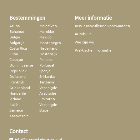
Bestemmingen
Meer informatie
Aruba
Malediven
ANVR aanvullende voorwaarden
Bahamas
Marokko
Autohuur
België
Mexico
Wie zijn wij
Bulgarije
Montenegro
Costa Rica
Nederland
Praktische informatie
Cuba
Oostenrijk
Curaçao
Panama
Dominicaanse
Portugal
Republiek
Spanje
Duitsland
Sri-Lanka
Frankrijk
Tanzania
Griekenland
Verenigde
Hongarije
Arabische
Ierland
Emiraten
Italië
Verenigde
Jamaica
Staten
Kaapverdië
Contact
info@luxe-hotels-resorts.nl