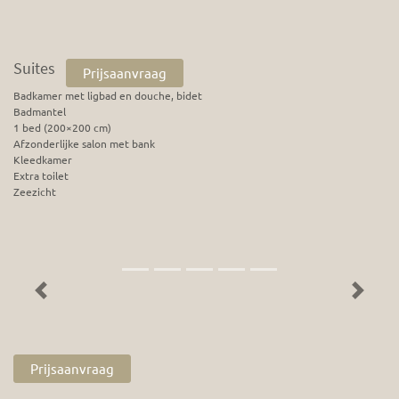
Suites
Prijsaanvraag
Badkamer met ligbad en douche, bidet
Badmantel
1 bed (200×200 cm)
Afzonderlijke salon met bank
Kleedkamer
Extra toilet
Zeezicht
Previous
Next
Prijsaanvraag