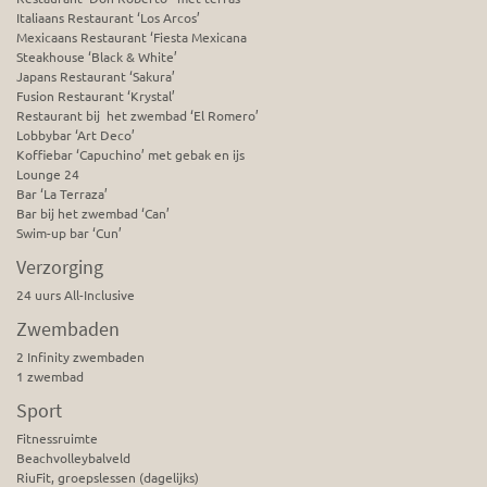
Italiaans Restaurant ‘Los Arcos’
Mexicaans Restaurant ‘Fiesta Mexicana
Steakhouse ‘Black & White’
Japans Restaurant ‘Sakura’
Fusion Restaurant ‘Krystal’
Restaurant bij het zwembad ‘El Romero’
Lobbybar ‘Art Deco’
Koffiebar ‘Capuchino’ met gebak en ijs
Lounge 24
Bar ‘La Terraza’
Bar bij het zwembad ‘Can’
Swim-up bar ‘Cun’
Verzorging
24 uurs All-Inclusive
Zwembaden
2 Infinity zwembaden
1 zwembad
Sport
Fitnessruimte
Beachvolleybalveld
RiuFit, groepslessen (dagelijks)