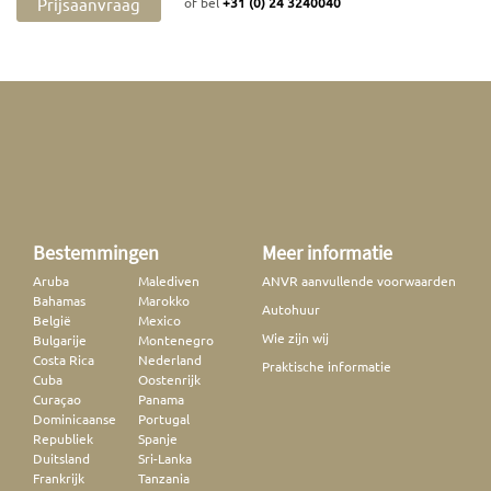
Prijsaanvraag
of bel
+31 (0) 24 3240040
Bestemmingen
Meer informatie
Aruba
Malediven
ANVR aanvullende voorwaarden
Bahamas
Marokko
Autohuur
België
Mexico
Wie zijn wij
Bulgarije
Montenegro
Costa Rica
Nederland
Praktische informatie
Cuba
Oostenrijk
Curaçao
Panama
Dominicaanse
Portugal
Republiek
Spanje
Duitsland
Sri-Lanka
Frankrijk
Tanzania