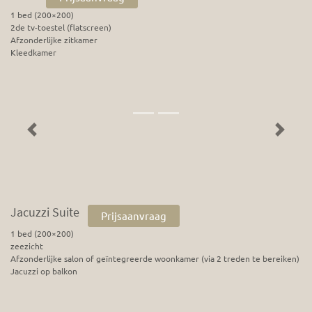
1 bed (200×200)
2de tv-toestel (flatscreen)
Afzonderlijke zitkamer
Kleedkamer
Previous
Next
Jacuzzi Suite
Prijsaanvraag
1 bed (200×200)
zeezicht
Afzonderlijke salon of geïntegreerde woonkamer (via 2 treden te bereiken)
Jacuzzi op balkon