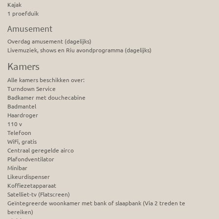
Kajak
1 proefduik
Amusement
Overdag amusement (dagelijks)
Livemuziek, shows en Riu avondprogramma (dagelijks)
Kamers
Alle kamers beschikken over:
Turndown Service
Badkamer met douchecabine
Badmantel
Haardroger
110 v
Telefoon
WiFi, gratis
Centraal geregelde airco
Plafondventilator
Minibar
Likeurdispenser
Koffiezetapparaat
Satelliet-tv (Flatscreen)
Geïntegreerde woonkamer met bank of slaapbank (Via 2 treden te
bereiken)