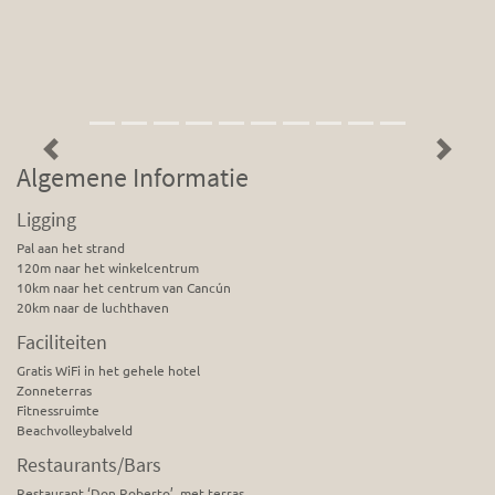
Previous
Next
Algemene Informatie
Ligging
Pal aan het strand
120m naar het winkelcentrum
10km naar het centrum van Cancún
20km naar de luchthaven
Faciliteiten
Gratis WiFi in het gehele hotel
Zonneterras
Fitnessruimte
Beachvolleybalveld
Restaurants/Bars
Restaurant ‘Don Roberto’ met terras