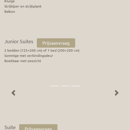
Kluisje
Strijkijzer en strijkplank
Balkon
Junior Suites
Prijsaanvraag
2 bedden (125×200 cm) of 1 bed (200×200 cm)
Sommige met verbindingsdeur
Boekbaar met zeezicht
Previous
Next
Suite
Prijsaanvraag