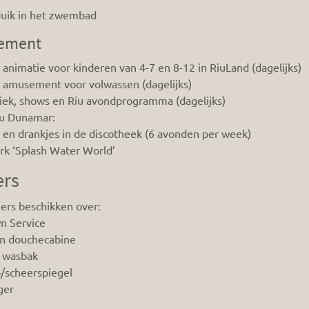
duik in het zwembad
ement
animatie voor kinderen van 4-7 en 8-12 in RiuLand (dagelijks)
 amusement voor volwassen (dagelijks)
ek, shows en Riu avondprogramma (dagelijks)
iu Dunamar:
en drankjes in de discotheek (6 avonden per week)
k ‘Splash Water World’
rs
ers beschikken over:
n Service
en douchecabine
 wasbak
/scheerspiegel
ger