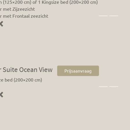
n (125×200 cm) of 1 Kingsize bed (200×200 cm)
 met Zijzeezicht
 met Frontaal zeezicht
Previous
r Suite Ocean View
Prijsaanvraag
ize bed (200×200 cm)
Previous