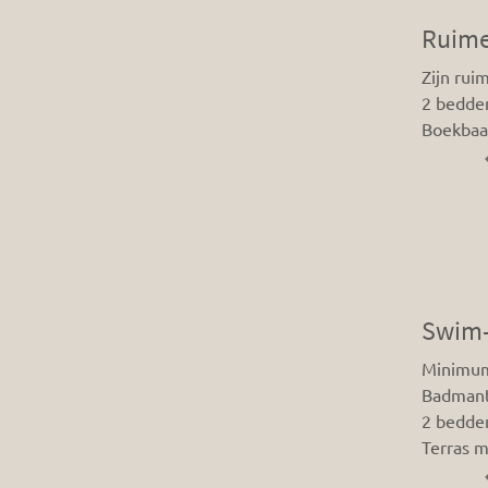
Ruime
Zijn rui
2 bedde
Boekbaa
Swim-
Minimum 
Badmant
2 bedde
Terras m