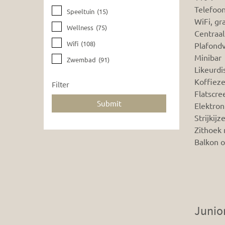
Telefoo
Speeltuin
(15)
WiFi, gra
Wellness
(75)
Centraal
Wifi
(108)
Plafondv
Minibar
Zwembad
(91)
Likeurdi
Koffiez
Filter
Flatscre
Elektron
Strijkijz
Zithoek 
Balkon o
Junior