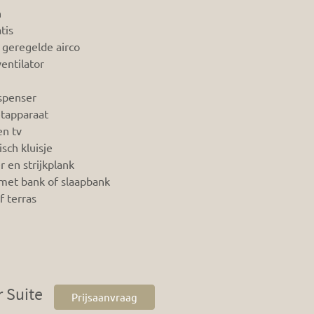
n
tis
 geregelde airco
entilator
spenser
etapparaat
en tv
isch kluisje
er en strijkplank
met bank of slaapbank
f terras
 Suite
Prijsaanvraag