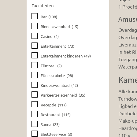
Faciliteiten
1 Proef
Bar
(108)
Amus
Binnenzwembad
(15)
Overdag 
Casino
(4)
Overdag
Livemuzi
Entertainment
(73)
In het R
Entertainment kinderen
(49)
Toegang 
Filmzaal
(2)
Waterpar
Fitnessruimte
(98)
Kame
Kinderzwembad
(42)
Alle kam
Parkeergelegenheid
(35)
Turndow
Receptie
(117)
Ligbad 
Dubbele
Restaurant
(115)
Make-up
Sauna
(23)
Haardro
Shuttleservice
(3)
110 v