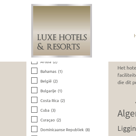
Huidige filters wissen
Riu 
Bestemmingen
Aruba
(2)
Het hote
Bahamas
(1)
facilite
België
(2)
die dit 
Bulgarije
(1)
Costa Rica
(2)
Alge
Cuba
(3)
Curaçao
(2)
Liggi
Dominicaanse Republiek
(8)