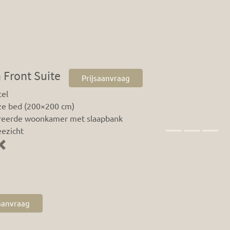
Previous
 Front Suite
Prijsaanvraag
el
ize bed (200×200 cm)
reerde woonkamer met slaapbank
eezicht
Previous
saanvraag