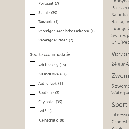
Lobbyba
Portugal
(7)
Patisser
Spanje
(39)
Salonbar
Bar bij 
Tanzania
(1)
Lounge 
Verenigde Arabische Emiraten
(1)
Swim-up 
Verenigde Staten
(2)
Grill ‘Pe
Verzo
Soort accommodatie
24 uur Al
Adults Only
(18)
Zwem
All Inclusive
(63)
Authentiek
(11)
5 zwem
Waterpa
Boutique
(3)
City hotel
(35)
Sport
Golf
(5)
Fitnessr
Kleinschalig
(8)
Groepsle
Kajak