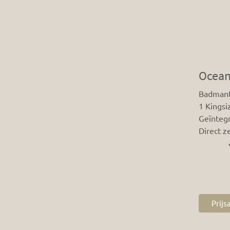
Ocean
Badmant
1 Kings
Geïnteg
Direct z
Prij