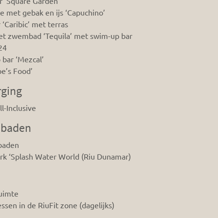
r ‘Square Garden’
ie met gebak en ijs ‘Capuchino’
 ‘Caribic’ met terras
het zwembad ‘Tequila’ met swim-up bar
24
bar ‘Mezcal’
pe’s Food’
rging
l-Inclusive
baden
baden
rk ‘Splash Water World (Riu Dunamar)
uimte
ssen in de RiuFit zone (dagelijks)