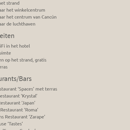
het strand
aar het winkelcentrum
aar het centrum van Cancún
ar de luchthaven
teiten
iFi in het hotel
uimte
en op het strand, gratis
rras
urants/Bars
taurant ‘Spaces’ met terras
estaurant ‘Krystal’
estaurant ‘Japan’
s Restaurant ‘Roma’
s Restaurant ‘Zarape’
se ‘Tastes’