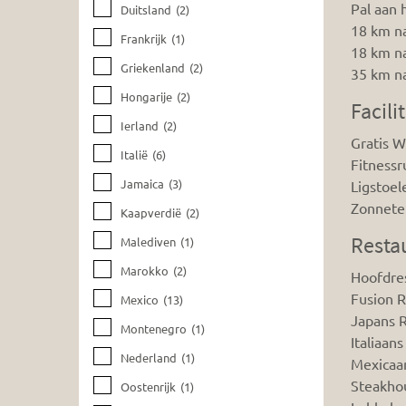
Pal aan 
Duitsland
(2)
18 km n
Frankrijk
(1)
18 km n
Griekenland
(2)
35 km na
Hongarije
(2)
Facili
Ierland
(2)
Gratis W
Italië
(6)
Fitnessr
Jamaica
(3)
Ligstoel
Zonnete
Kaapverdië
(2)
Resta
Malediven
(1)
Marokko
(2)
Hoofdres
Fusion R
Mexico
(13)
Japans R
Montenegro
(1)
Italiaan
Nederland
(1)
Mexicaan
Steakhou
Oostenrijk
(1)