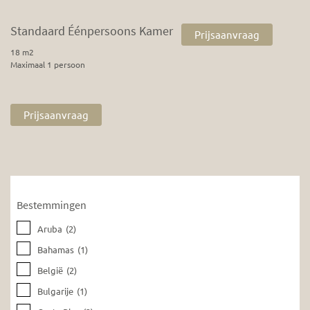
Standaard Éénpersoons Kamer
Prijsaanvraag
18 m2
Maximaal 1 persoon
Prijsaanvraag
Bestemmingen
Aruba
(2)
Bahamas
(1)
België
(2)
Bulgarije
(1)