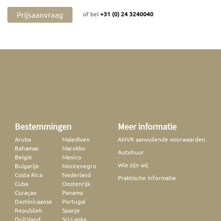
Prijsaanvraag
of bel
+31 (0) 24 3240040
Bestemmingen
Meer informatie
Aruba
Malediven
ANVR aanvullende voorwaarden
Bahamas
Marokko
Autohuur
België
Mexico
Wie zijn wij
Bulgarije
Montenegro
Costa Rica
Nederland
Praktische informatie
Cuba
Oostenrijk
Curaçao
Panama
Dominicaanse
Portugal
Republiek
Spanje
Duitsland
Sri-Lanka