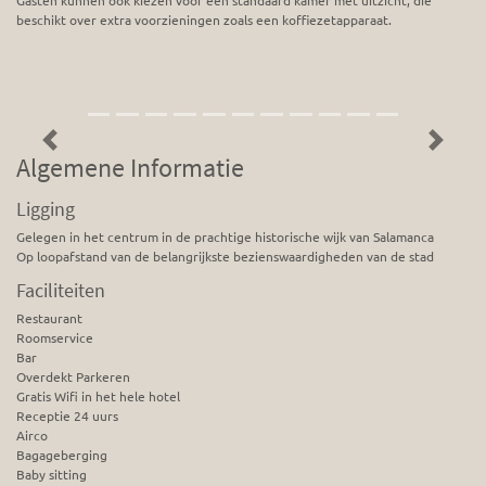
Gasten kunnen ook kiezen voor een standaard kamer met uitzicht, die
beschikt over extra voorzieningen zoals een koffiezetapparaat.
Previous
Next
Algemene Informatie
Ligging
Gelegen in het centrum in de prachtige historische wijk van Salamanca
Op loopafstand van de belangrijkste bezienswaardigheden van de stad
Faciliteiten
Restaurant
Roomservice
Bar
Overdekt Parkeren
Gratis Wifi in het hele hotel
Receptie 24 uurs
Airco
Bagageberging
Baby sitting