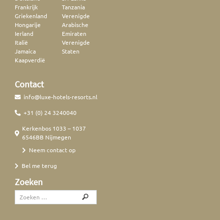
Frankrijk
Tanzania
Griekenland
Verenigde
Hongarije
Arabische
Ierland
Emiraten
Italië
Verenigde
Jamaica
Staten
Kaapverdië
Contact
info@luxe-hotels-resorts.nl
+31 (0) 24 3240040
Kerkenbos 1033 – 1037
6546BB Nijmegen
Neem contact op
Bel me terug
Zoeken