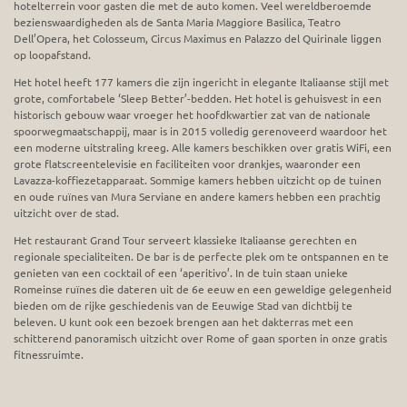
hotelterrein voor gasten die met de auto komen. Veel wereldberoemde
bezienswaardigheden als de Santa Maria Maggiore Basilica, Teatro
Dell’Opera, het Colosseum, Circus Maximus en Palazzo del Quirinale liggen
op loopafstand.
Het hotel heeft 177 kamers die zijn ingericht in elegante Italiaanse stijl met
grote, comfortabele ‘Sleep Better’-bedden. Het hotel is gehuisvest in een
historisch gebouw waar vroeger het hoofdkwartier zat van de nationale
spoorwegmaatschappij, maar is in 2015 volledig gerenoveerd waardoor het
een moderne uitstraling kreeg. Alle kamers beschikken over gratis WiFi, een
grote flatscreentelevisie en faciliteiten voor drankjes, waaronder een
Lavazza-koffiezetapparaat. Sommige kamers hebben uitzicht op de tuinen
en oude ruïnes van Mura Serviane en andere kamers hebben een prachtig
uitzicht over de stad.
Het restaurant Grand Tour serveert klassieke Italiaanse gerechten en
regionale specialiteiten. De bar is de perfecte plek om te ontspannen en te
genieten van een cocktail of een ‘aperitivo’. In de tuin staan unieke
Romeinse ruïnes die dateren uit de 6e eeuw en een geweldige gelegenheid
bieden om de rijke geschiedenis van de Eeuwige Stad van dichtbij te
beleven. U kunt ook een bezoek brengen aan het dakterras met een
schitterend panoramisch uitzicht over Rome of gaan sporten in onze gratis
fitnessruimte.