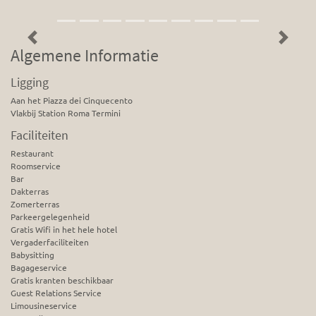
Previous
Next
Algemene Informatie
Ligging
Aan het Piazza dei Cinquecento
Vlakbij Station Roma Termini
Faciliteiten
Restaurant
Roomservice
Bar
Dakterras
Zomerterras
Parkeergelegenheid
Gratis Wifi in het hele hotel
Vergaderfaciliteiten
Babysitting
Bagageservice
Gratis kranten beschikbaar
Guest Relations Service
Limousineservice