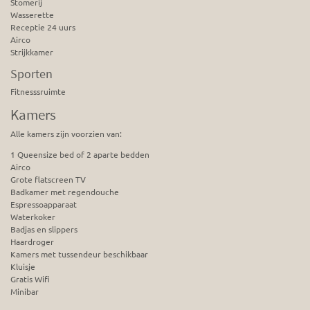
Stomerij
Wasserette
Receptie 24 uurs
Airco
Strijkkamer
Sporten
Fitnesssruimte
Kamers
Alle kamers zijn voorzien van:
1 Queensize bed of 2 aparte bedden
Airco
Grote flatscreen TV
Badkamer met regendouche
Espressoapparaat
Waterkoker
Badjas en slippers
Haardroger
Kamers met tussendeur beschikbaar
Kluisje
Gratis Wifi
Minibar