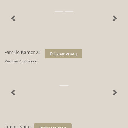
Previous
Next
Familie Kamer XL
Prijsaanvraag
Maximaal 6 personen
Previous
Next
Junior Suite
Prijsaanvraag