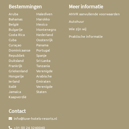
Bestemmingen
Meer informatie
Aruba
Malediven
ANVR aanvullende voorwaarden
Bahamas
Marokko
Autohuur
België
Mexico
Wie zijn wij
Bulgarije
Montenegro
Costa Rica
Nederland
Praktische informatie
Cuba
Oostenrijk
Curaçao
Panama
Dominicaanse
Portugal
Republiek
Spanje
Duitsland
Sri-Lanka
Frankrijk
Tanzania
Griekenland
Verenigde
Hongarije
Arabische
Ierland
Emiraten
Italië
Verenigde
Jamaica
Staten
Kaapverdië
Contact
info@luxe-hotels-resorts.nl
+31 (0) 24 3240040