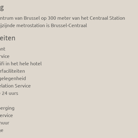
ng
entrum van Brussel op 300 meter van het Centraal Station
ijzijnde metrostation is Brussel-Centraal
teiten
ant
vice
fi in het hele hotel
faciliteiten
gelegenheid
lation Service
 24 uurs
erging
ervice
huur
ge