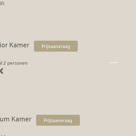
ifi
ior Kamer
Prijsaanvraag
l 2 personen
Previous
ium Kamer
Prijsaanvraag