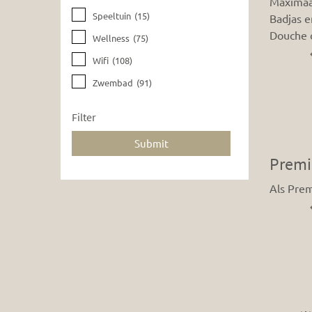
Maximaa
Speeltuin
(15)
Badjas e
Douche 
Wellness
(75)
Wifi
(108)
Zwembad
(91)
Filter
Premi
Als Pre