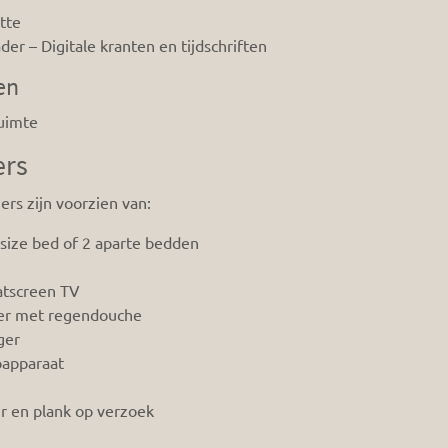
tte
der – Digitale kranten en tijdschriften
en
uimte
rs
ers zijn voorzien van:
size bed of 2 aparte bedden
atscreen TV
r met regendouche
ger
oapparaat
zer en plank op verzoek