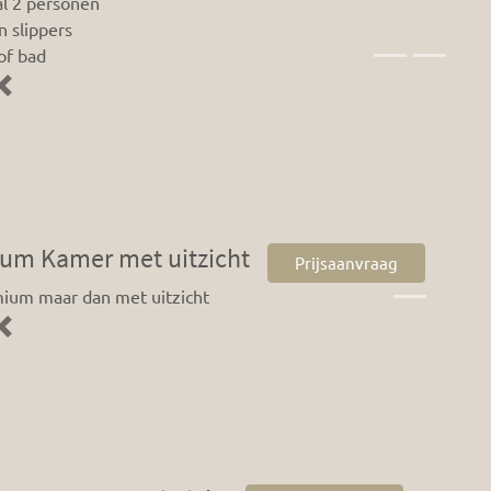
l 2 personen
n slippers
of bad
Previous
um Kamer met uitzicht
Prijsaanvraag
mium maar dan met uitzicht
Previous