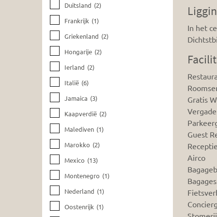
Duitsland
(2)
Liggi
Frankrijk
(1)
In het c
Griekenland
(2)
Dichtstb
Hongarije
(2)
Facili
Ierland
(2)
Restaur
Italië
(6)
Roomser
Jamaica
(3)
Gratis Wi
Vergader
Kaapverdië
(2)
Parkeer
Malediven
(1)
Guest Re
Marokko
(2)
Receptie
Airco
Mexico
(13)
Bagageb
Montenegro
(1)
Bagages
Nederland
(1)
Fietsver
Concier
Oostenrijk
(1)
Stomerij