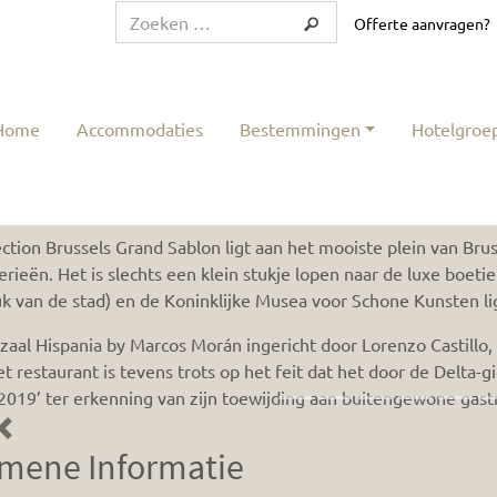
Offerte aanvragen?
Home
Accommodaties
Bestemmingen
Hotelgroe
ollection Brussels Grand Sablon
ction Brussels Grand Sablon ligt aan het mooiste plein van Bru
erieën. Het is slechts een klein stukje lopen naar de luxe boeti
k van de stad) en de Koninklijke Musea voor Schone Kunsten lig
zaal Hispania by Marcos Morán ingericht door Lorenzo Castillo,
et restaurant is tevens trots op het feit dat het door de Delta-g
 2019’ ter erkenning van zijn toewijding aan buitengewone gas
Previous
mene Informatie