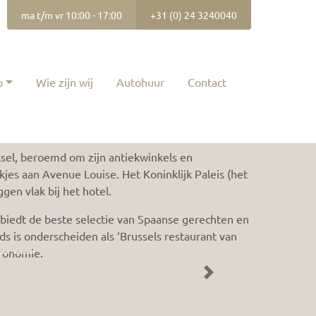
ma t/m vr 10:00 - 17:00
+31 (0) 24 3240040
p
Wie zijn wij
Autohuur
Contact
Prijsaanvraag
ssel, beroemd om zijn antiekwinkels en
ekjes aan Avenue Louise. Het Koninklijk Paleis (het
gen vlak bij het hotel.
 biedt de beste selectie van Spaanse gerechten en
ids is onderscheiden als ‘Brussels restaurant van
tronomie.
Next