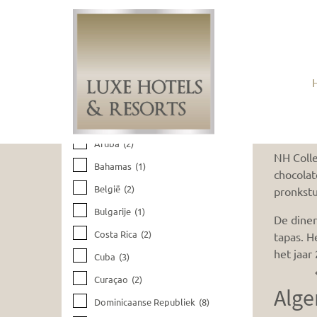
Huidige filters wissen
NH C
Bestemmingen
Aruba
(2)
NH Colle
Bahamas
(1)
chocolat
België
(2)
pronkstu
Bulgarije
(1)
De diner
Costa Rica
(2)
tapas. H
het jaar
Cuba
(3)
Curaçao
(2)
Alge
Dominicaanse Republiek
(8)