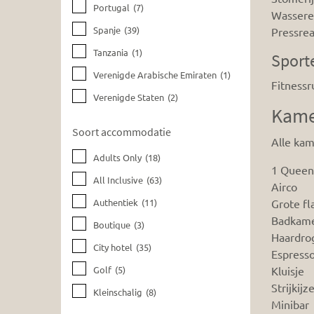
Portugal
(7)
Wassere
Spanje
(39)
Pressrea
Tanzania
(1)
Sport
Verenigde Arabische Emiraten
(1)
Fitnessr
Verenigde Staten
(2)
Kame
Soort accommodatie
Alle kam
Adults Only
(18)
1 Queen
All Inclusive
(63)
Airco
Authentiek
(11)
Grote fl
Badkame
Boutique
(3)
Haardro
City hotel
(35)
Espress
Golf
(5)
Kluisje
Strijkij
Kleinschalig
(8)
Minibar