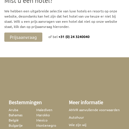
Mist u een hotel?
We hebben een uitgebreide selectie van luxe hotels en resorts op onze
website, desondanks kan het zijn dat het hotel van uw keuze er niet bij
staat. Wilt u een prijs aanvragen van een hotel dat niet op onze website
staat, klik dan op prijsaanvraag hieronder.
Prijsaanvraag
of bel
+31 (0) 24 3240040
Bestemmingen
Meer informatie
Aruba
Malediven
ANVR aanvullende voorwaarden
Bahamas
Marokko
Autohuur
België
Mexico
Wie zijn wij
Bulgarije
Montenegro