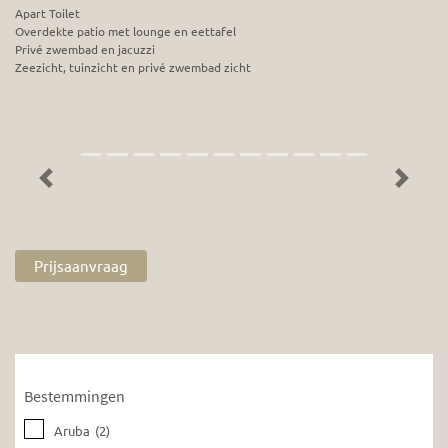
Apart Toilet
Overdekte patio met lounge en eettafel
Privé zwembad en jacuzzi
Zeezicht, tuinzicht en privé zwembad zicht
Previous
Next
Prijsaanvraag
Bestemmingen
Aruba
(2)