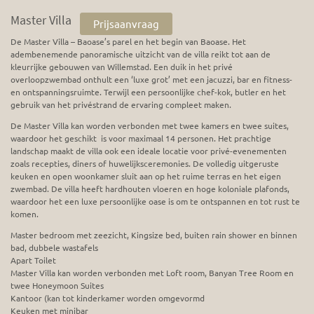
Master Villa
Prijsaanvraag
De Master Villa – Baoase’s parel en het begin van Baoase. Het
adembenemende panoramische uitzicht van de villa reikt tot aan de
kleurrijke gebouwen van Willemstad. Een duik in het privé
overloopzwembad onthult een ‘luxe grot’ met een jacuzzi, bar en fitness-
en ontspanningsruimte. Terwijl een persoonlijke chef-kok, butler en het
gebruik van het privéstrand de ervaring compleet maken.
De Master Villa kan worden verbonden met twee kamers en twee suites,
waardoor het geschikt is voor maximaal 14 personen. Het prachtige
landschap maakt de villa ook een ideale locatie voor privé-evenementen
zoals recepties, diners of huwelijksceremonies. De volledig uitgeruste
keuken en open woonkamer sluit aan op het ruime terras en het eigen
zwembad. De villa heeft hardhouten vloeren en hoge koloniale plafonds,
waardoor het een luxe persoonlijke oase is om te ontspannen en tot rust te
komen.
Master bedroom met zeezicht, Kingsize bed, buiten rain shower en binnen
bad, dubbele wastafels
Apart Toilet
Master Villa kan worden verbonden met Loft room, Banyan Tree Room en
twee Honeymoon Suites
Kantoor (kan tot kinderkamer worden omgevormd
Keuken met minibar