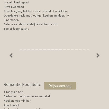
Walk-in kledingkast
Privé zwembad
Privé toegang tot het resort strand of whirlpool
Overdekte Patio met lounge, keuken, minibar, TV
2 personen
Gelene aan de strandzijde van het resort
Zee of lagunezicht
Previous
Next
Romantic Pool Suite
Prijsaanvraag
1 Kingsize bed
Badkamer met douche en wastafel
Keuken met minibar
Apart toilet