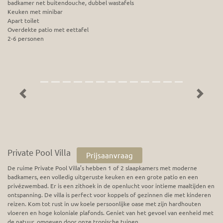
badkamer net buitendouche, dubbel wastafels
Keuken met minibar
Apart toilet
Overdekte patio met eettafel
2-6 personen
Previous
Next
Private Pool Villa
Prijsaanvraag
De ruime Private Pool Villa’s hebben 1 of 2 slaapkamers met moderne
badkamers, een volledig uitgeruste keuken en een grote patio en een
privézwembad. Er is een zithoek in de openlucht voor intieme maaltijden en
ontspanning. De villa is perfect voor koppels of gezinnen die met kinderen
reizen. Kom tot rust in uw koele persoonlijke oase met zijn hardhouten
vloeren en hoge koloniale plafonds. Geniet van het gevoel van eenheid met
de natuur, omgeven door onze tropische tuinen.