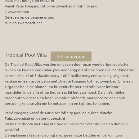
Patio met lounge en eettafel
Vanaf Patio toegang tot privé zwembad of infinity pool
2 volwassenen
Gelegen op de begane grond
tuin en zwembadzicht
Tropical Pool Villa
Prijsaanvraag
De Tropical Pool Villas worden omgeven door onze weelderige tropische
tuinen en bieden een ruime plek voor koppels of gezinnen die met kinderen
reizen. Met 1 tot 3 slaapkamers, 1 of 2 badkamers, een volledig uitgeruste
keuken en een grote patio met directe toegang tot het zwembad. Er is een
zitgedeelte in de binnen- en buitenlucht met eettafel voor intieme
maaltijden in de villa of op het terras bij het zwembad. De villa’s hebben
hardhouten vloeren en hoge koloniale plafonds, waardoor ze een coole
persoonlijke oase zijn om te ontspannen en tot rust te komen.
Privé toegang vanaf de Patio tot infinity pool en buiten douche
Tuin, zwembad en beperkt zeezicht
Master bedroom met Kingsize bed en badkamer met douche en dubbele
wastafel
2 slaapkamers (2e verdieping) met queen size bedden en balkon. Een