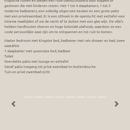
tropische tuinen en bieden een ruim toevluchtsoord voor koppels of
gezinnen die met kinderen reizen. Met 1 tot 4 slaapkamers, 1 tot 3
moderne badkamers, een volledig uitgeruste keuken en een grote patio
met een privézwembad. Er is een zithoek in de openlucht met eettafel voor
intieme maaltijden of om de nacht af te sluiten met een glas wijn. De villa’s
hebben hardhouten vloeren en hoge koloniale plafonds, waardoor ze een
coole persoonlijke oase zijn om te ontspannen en tot rust te komen.
Master bedroom met Kingsize bed, badkamer met rain shower en bad, twee
wastafels
1 slaapkamer met queensize bed, badkam
Toilet
Overdekte patio met lounge en eettafel
Vanaf patio toegang tot privé zwembad en buitendouche
Tuin en privé zwembad zicht
Previous
Next