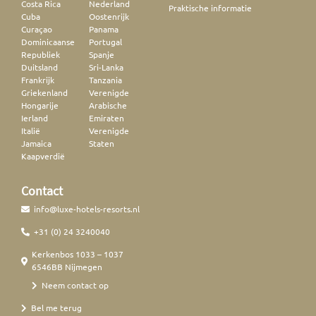
Costa Rica
Nederland
Praktische informatie
Cuba
Oostenrijk
Curaçao
Panama
Dominicaanse
Portugal
Republiek
Spanje
Duitsland
Sri-Lanka
Frankrijk
Tanzania
Griekenland
Verenigde
Hongarije
Arabische
Ierland
Emiraten
Italië
Verenigde
Jamaica
Staten
Kaapverdië
Contact
info@luxe-hotels-resorts.nl
+31 (0) 24 3240040
Kerkenbos 1033 – 1037
6546BB Nijmegen
Neem contact op
Bel me terug